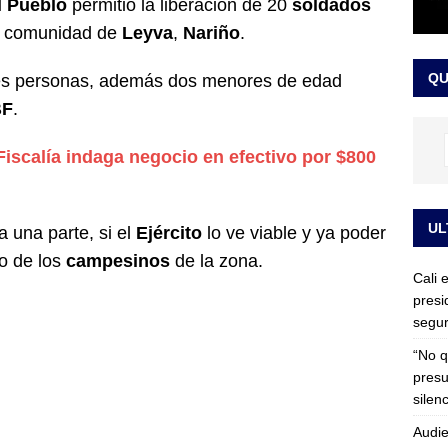
l Pueblo
permitió la liberación de 20
soldados
rdena examen toxicológico a exdirectora del Dapre Angie Rodríguez
la comunidad de
Leyva
,
Nariño
.
enamiento
NOTICIAS
QU
res personas, además dos menores de edad
BF
.
Fiscalía indaga negocio en efectivo por $800
UL
 una parte, si el
Ejército
lo ve viable y ya poder
no de los
campesinos
de la zona.
Cali 
presi
segur
“No q
presu
silen
Audie