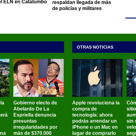
el ELN en Catatumbo
respaldan llegada de más
de policías y militares
OTRAS NOTICIAS
 la
Gobierno electo de
Apple revoluciona la
Cóm
Abelardo De La
compra de
siti
será
Espriella denuncia
tecnología: ahora
aum
presuntas
podrás arrendar un
sin 
irregularidades por
iPhone o un Mac en
vel
ena
más de $370.000
lugar de comprarlo
seg