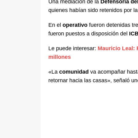
Una mediación de la
Defensoría de
[ 5 de agosto de 2026 ]
Fiscalía o
quienes habían sido retenidos por 
tras denuncia de intento de enven
En el
operativo
fueron detenidas t
fueron puestos a disposición del
IC
Le puede interesar:
Mauricio Leal: 
millones
«La
comunidad
va acompañar hasta
retornar hacia las casas», señaló u