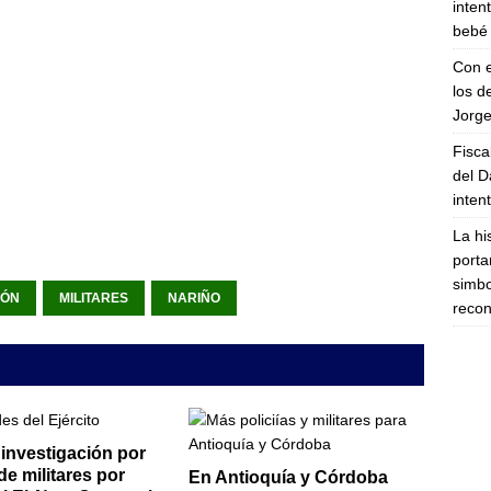
inten
bebé 
Con e
los d
Jorge
Fisca
del D
inten
La hi
porta
simbo
IÓN
MILITARES
NARIÑO
recon
investigación por
de militares por
En Antioquía y Córdoba