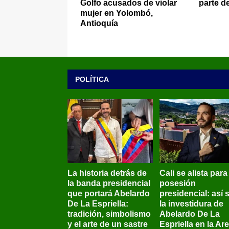
Golfo acusados de violar
parte d
mujer en Yolombó,
Antioquía
POLÍTICA
La historia detrás de
Cali se alista para
la banda presidencial
posesión
que portará Abelardo
presidencial: así 
De La Espriella:
la investidura de
tradición, simbolismo
Abelardo De La
y el arte de un sastre
Espriella en la Ar