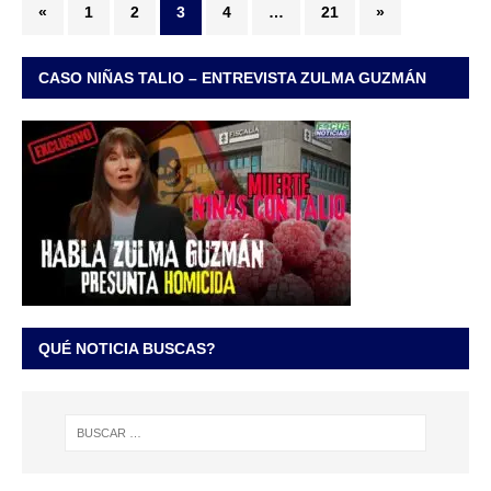
«
1
2
3
4
…
21
»
CASO NIÑAS TALIO – ENTREVISTA ZULMA GUZMÁN
QUÉ NOTICIA BUSCAS?