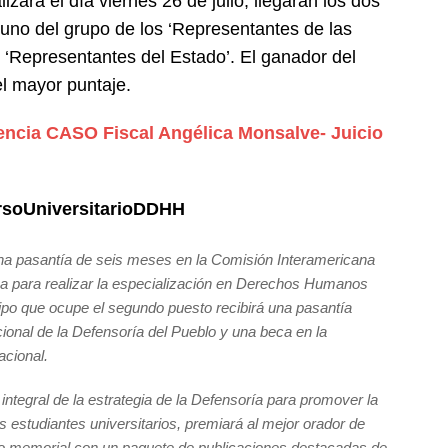
izará el día viernes 26 de julio, llegarán los dos
uno del grupo de los ‘Representantes de las
s ‘Representantes del Estado’. El ganador del
l mayor puntaje.
encia CASO Fiscal Angélica Monsalve- Juicio
rsoUniversitarioDDHH
una pasantía de seis meses en la Comisión Interamericana
para realizar la especialización en Derechos Humanos
uipo que ocupe el segundo puesto recibirá una pasantía
cional de la Defensoría del Pueblo y una beca en la
acional.
ntegral de la estrategia de la Defensoría para promover la
estudiantes universitarios, premiará al mejor orador de
o memorial con un paquete de publicaciones destacadas de