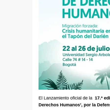
pone bajo la lupa a nuevo proveed
[ 6 de agosto de 2026 ]
Cali se ali
De La Espriella en la Arena USC
El Lanzamiento oficial de la
17.ª ed
Derechos Humanos’, por la Defens