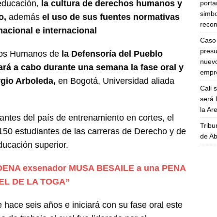
educación,
la cultura de derechos humanos y
porta
simbo
o,
además
el uso de sus fuentes normativas
recon
nacional e internacional
Caso 
presu
chos Humanos de
la Defensoría del Pueblo
nuevo
ará a cabo durante una semana la fase oral y
empre
rgio Arboleda,
en Bogotá, Universidad aliada
Cali 
será 
la A
ntes del país de entrenamiento en cortes, el
Tribu
 150 estudiantes de las carreras de Derecho y de
de Ab
ducación superior.
ENA exsenador MUSA BESAILE a una PENA
TEL DE LA TOGA”
hace seis años e iniciará con su fase oral este