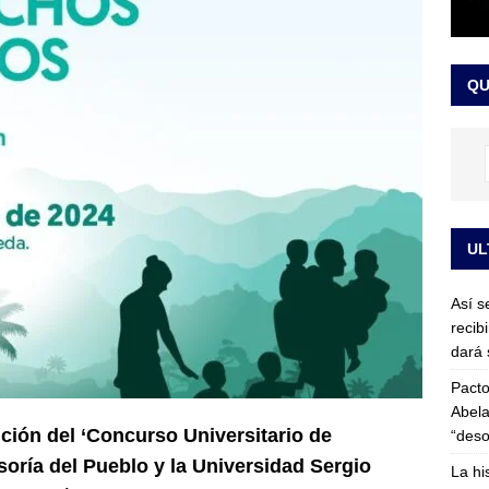
or vinculado al entramado empresarial
JUDICIALES
sta para la posesión presidencial: así será la investidura de Abelardo
QU
LO ÚLTIMO
UL
Así s
recib
dará 
Pacto
Abela
ición del ‘Concurso Universitario de
“deso
oría del Pueblo y la Universidad Sergio
La hi