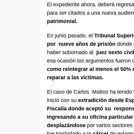
El expediente ahora, deberá regres
para ser citados a una nueva audie
patrimonial.
En junio pasado, el
Tribunal Super
por nueve años de prisión
donde e
haber sobornado al
juez sexto civ
esa ocasión los argumentos fueron 
como reintegrar al menos el 50% 
reparar a las víctimas.
El caso de Carlos Mattos ha tenido 
inició con su
extradición desde Es
Fiscalía donde
aceptó su respons
ingresando a su oficina particula
desplazándose
por varios sectore
fue trasladado a la
cárcel
de máxima