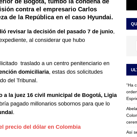
perior de Bogotá, tumbó la condena de
 detrás de la banda presidencial que portará Abelardo De La
isión contra el empresario Carlos
eza de la República en el caso Hyundai.
el arte de un sastre colombiano reconocido en el mundo
LO
QU
ió revisar la decisión del pasado 7 de junio
,
l expediente, al considerar que hubo
icitado traslado a un centro penitenciario en
UL
tención
domiciliaria
, estas dos solicitudes
do del Tribunal.
“Ha c
orden
a la juez 16 civil municipal de Bogotá, Ligia
Espri
abría pagado millonarios sobornos para que lo
Abela
undai
.
Colom
cerem
el precio del dólar en Colombia
Así s