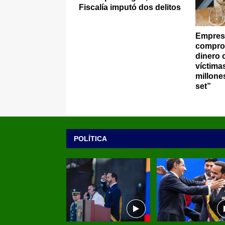
Fiscalía imputó dos delitos
Empresa
comprom
dinero 
víctima
millones
set”
POLÍTICA