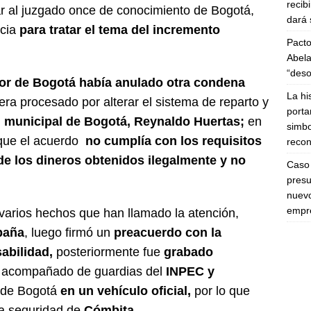
recib
ar al juzgado once de conocimiento de Bogotá,
dará 
ncia
para tratar el tema del incremento
Pacto
Abela
“deso
ior de Bogotá había anulado otra condena
La hi
ra procesado por alterar el sistema de reparto y
porta
il municipal de Bogotá, Reynaldo Huertas;
en
simbo
que el acuerdo
no cumplía con los requisitos
recon
de los dineros obtenidos ilegalmente y no
Caso 
presu
nuevo
empre
varios hechos que han llamado la atención,
paña
, luego firmó un
preacuerdo con la
abilidad,
posteriormente fue
grabado
r
acompañado de guardias del
INPEC y
s de Bogotá
en un vehículo oficial,
por lo que
 seguridad de
Cómbita.