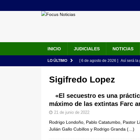
INICIO
JUDICIALES
NOTICIAS
LO ÚLTIMO
[ 6 de agosto de 2026 ]
Así será la
en la Arena USC y dará su primer d
Sigifredo Lopez
[ 6 de agosto de 2026 ]
Pacto Histó
una “desobediencia civil” desde e
«El secuestro es una prácti
máximo de las extintas Farc a
[ 6 de agosto de 2026 ]
La historia
21 de junio de 2022
Espriella: tradición, simbolismo y 
Rodrigo Londoño, Pablo Catatumbo, Pastor Lis
ÚLTIMO
Julián Gallo Cubillos y Rodrigo Granda
(…)
[ 6 de agosto de 2026 ]
Caso Lili P