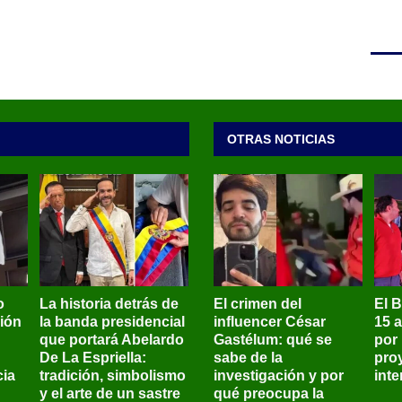
OTRAS NOTICIAS
o
La historia detrás de
El crimen del
El 
sión
la banda presidencial
influencer César
15 
que portará Abelardo
Gastélum: qué se
por
De La Espriella:
sabe de la
pro
ia
tradición, simbolismo
investigación y por
int
y el arte de un sastre
qué preocupa la