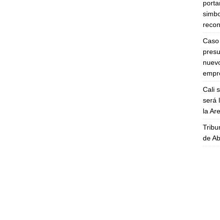
porta
simbo
recon
Caso 
presu
nuevo
empre
Cali 
será 
la A
Tribu
de Ab