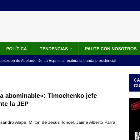
POLÍTICA
TENDENCIAS
PAUTE CON NOSOTROS
 posesión de Abelardo De La Espriella: recibirá la banda presidencial
iscurso en el Cantón Pichincha
LO ÚLTIMO
CA
rico no asistirá a la posesión de Abelardo de la Espriella y llama a
G
l Congreso
LO ÚLTIMO
ca abominable»: Timochenko jefe
nte la JEP
 detrás de la banda presidencial que portará Abelardo De La
el arte de un sastre colombiano reconocido en el mundo
LO
andro Alape, Milton de Jesús Toncel, Jaime Alberto Parra,
ink: Fiscalía amplía investigación por presunto lavado de activos y