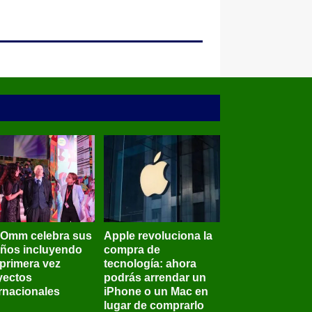
BOmm celebra sus
Apple revoluciona la
años incluyendo
compra de
 primera vez
tecnología: ahora
yectos
podrás arrendar un
ernacionales
iPhone o un Mac en
lugar de comprarlo