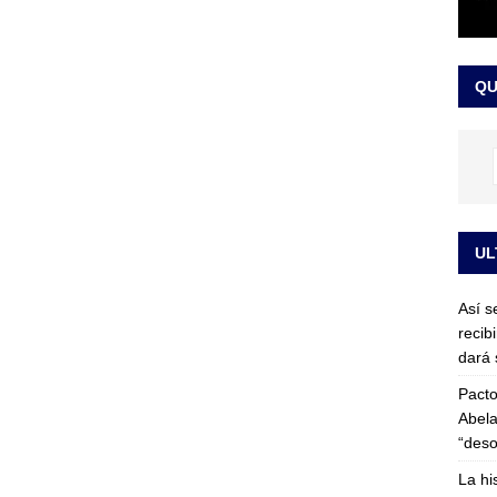
or vinculado al entramado empresarial
JUDICIALES
sta para la posesión presidencial: así será la investidura de Abelardo
QU
LO ÚLTIMO
UL
Así s
recib
dará 
Pacto
Abela
“deso
La hi