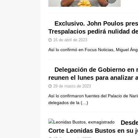
pone bajo la lupa a nuevo proveed
[ 6 de agosto de 2026 ]
Cali se ali
Exclusivo. John Poulos pres
De La Espriella en la Arena USC
Trespalacios pedirá nulidad d
16 de abril de 2023
Así lo confirmó en Focus Noticias, Miguel Ánge
Delegación de Gobierno en 
reunen el lunes para analizar
29 de marzo de 2023
Así lo confirmaron fuentes del Palacio de Nar
delegados de la
(…)
Desde
Corte Leonidas Bustos en su ju