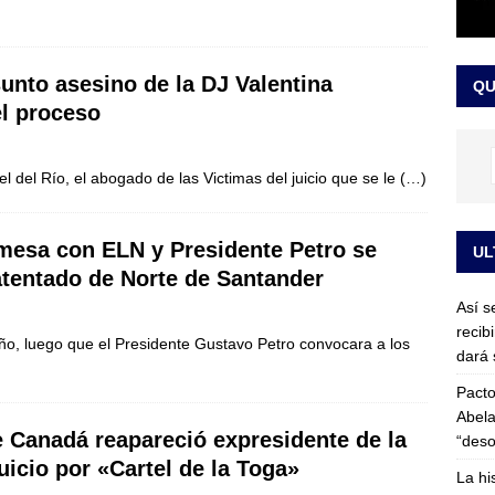
or vinculado al entramado empresarial
JUDICIALES
sta para la posesión presidencial: así será la investidura de Abelardo
unto asesino de la DJ Valentina
QU
LO ÚLTIMO
el proceso
l del Río, el abogado de las Victimas del juicio que se le
(…)
mesa con ELN y Presidente Petro se
UL
 atentado de Norte de Santander
Así s
recib
iño, luego que el Presidente Gustavo Petro convocara a los
dará 
Pacto
Abela
 Canadá reapareció expresidente de la
“deso
icio por «Cartel de la Toga»
La hi