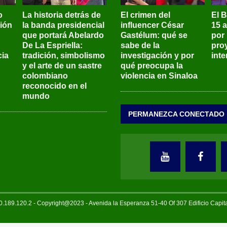
o
La historia detrás de
El crimen del
El 
sión
la banda presidencial
influencer César
15 
que portará Abelardo
Gastélum: qué se
por
De La Espriella:
sabe de la
pro
ia
tradición, simbolismo
investigación y por
int
y el arte de un sastre
qué preocupa la
colombiano
violencia en Sinaloa
reconocido en el
mundo
PERMANEZCA CONECTADO
189.120.2 - Copyright@2023 - Avenida la Esperanza 51-40 Of 307 Edificio Capi