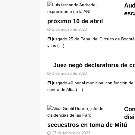
Aud
esc
próximo 10 de abril
2 de marzo de 2023
El juzgado 25 de Penal del Circuito de Bogot
y las
(…)
Juez negó declaratoria de c
1 de marzo de 2023
El juzgado 40 penal municipal con función de
contra de Alba
(…)
Con
dis
secuestros en toma de Mitú
27 de febrero de 2023