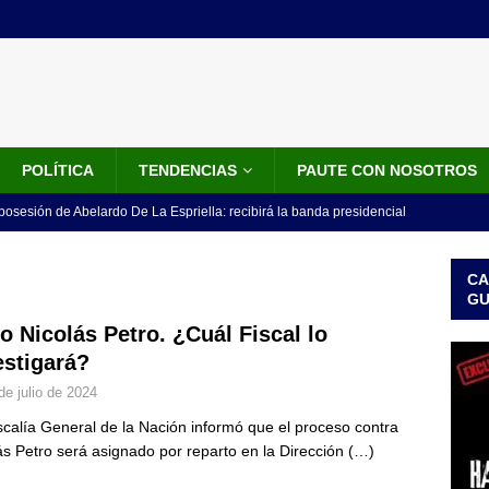
POLÍTICA
TENDENCIAS
PAUTE CON NOSOTROS
 posesión de Abelardo De La Espriella: recibirá la banda presidencial
iscurso en el Cantón Pichincha
LO ÚLTIMO
CA
rico no asistirá a la posesión de Abelardo de la Espriella y llama a
G
l Congreso
LO ÚLTIMO
o Nicolás Petro. ¿Cuál Fiscal lo
estigará?
 detrás de la banda presidencial que portará Abelardo De La
de julio de 2024
el arte de un sastre colombiano reconocido en el mundo
LO
scalía General de la Nación informó que el proceso contra
ás Petro será asignado por reparto en la Dirección
(…)
ink: Fiscalía amplía investigación por presunto lavado de activos y