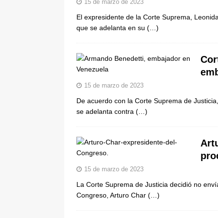
15 de marzo de 2023
El expresidente de la Corte Suprema, Leonida
que se adelanta en su
(…)
Cor
emb
15 de marzo de 2023
De acuerdo con la Corte Suprema de Justicia,
se adelanta contra
(…)
Art
pro
15 de marzo de 2023
La Corte Suprema de Justicia decidió no envía
Congreso, Arturo Char
(…)