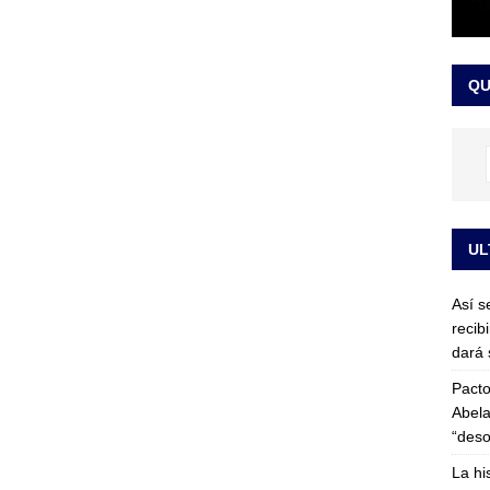
or vinculado al entramado empresarial
JUDICIALES
sta para la posesión presidencial: así será la investidura de Abelardo
QU
LO ÚLTIMO
UL
Así s
recib
dará 
Pacto
Abela
“deso
La hi