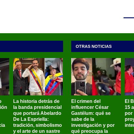
OTRAS NOTICIAS
o
La historia detrás de
El crimen del
El 
sión
la banda presidencial
influencer César
15 
que portará Abelardo
Gastélum: qué se
por
De La Espriella:
sabe de la
pro
ia
tradición, simbolismo
investigación y por
int
y el arte de un sastre
qué preocupa la