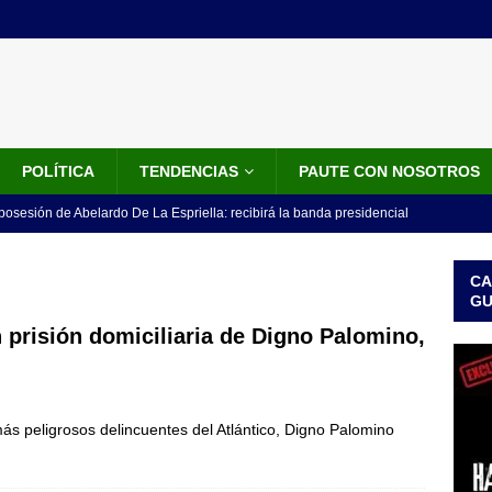
POLÍTICA
TENDENCIAS
PAUTE CON NOSOTROS
 posesión de Abelardo De La Espriella: recibirá la banda presidencial
iscurso en el Cantón Pichincha
LO ÚLTIMO
CA
rico no asistirá a la posesión de Abelardo de la Espriella y llama a
G
l Congreso
LO ÚLTIMO
prisión domiciliaria de Digno Palomino,
 detrás de la banda presidencial que portará Abelardo De La
el arte de un sastre colombiano reconocido en el mundo
LO
más peligrosos delincuentes del Atlántico, Digno Palomino
ink: Fiscalía amplía investigación por presunto lavado de activos y