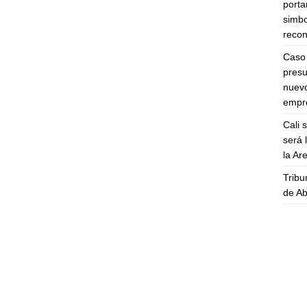
porta
simbo
recon
Caso 
presu
nuevo
empre
Cali 
será 
la A
Tribu
de Ab