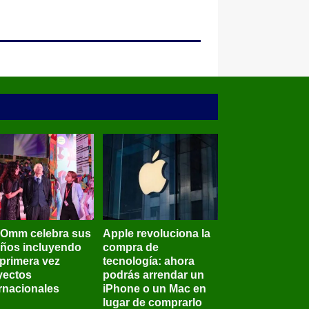
BOmm celebra sus
Apple revoluciona la
años incluyendo
compra de
 primera vez
tecnología: ahora
yectos
podrás arrendar un
ernacionales
iPhone o un Mac en
lugar de comprarlo