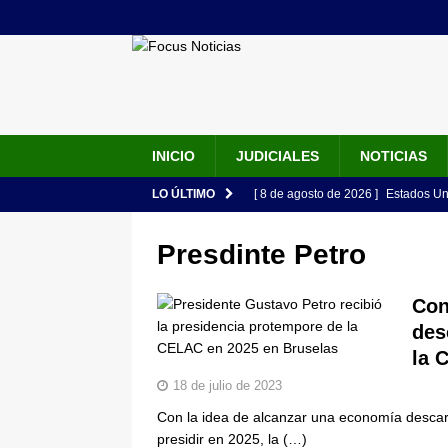
INICIO
JUDICIALES
NOTICIAS
LO ÚLTIMO
[ 8 de agosto de 2026 ]
Estados Un
seguridad del Gobierno de Abelardo
Presdinte Petro
[ 7 de agosto de 2026 ]
“Ha comenza
discurso de Abelardo de la Esprie
Con
des
[ 7 de agosto de 2026 ]
Abelardo de
la 
presidencial en ceremonia en Cali
18 de julio de 2023
[ 6 de agosto de 2026 ]
Así será la
Con la idea de alcanzar una economía descar
en la Arena USC y dará su primer d
presidir en 2025, la
(…)