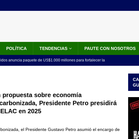
POLÍTICA
TENDENCIAS
PAUTE CON NOSOTROS
idos anuncia paquete de US$1.000 millones para fortalecer la
 de la Espriella
LO ÚLTIMO
CA
do el tiempo de la recuperación del orden”: así fue el primer
G
lla como presidente de Colombia
JUDICIALES
 propuesta sobre economía
carbonizada, Presidente Petro presidirá
 la Espriella ya es presidente de Colombia: recibió la banda
CELAC en 2025
LO ÚLTIMO
 posesión de Abelardo De La Espriella: recibirá la banda presidencial
bonizada, el Presidente Gustavo Petro asumió el encargo de
iscurso en el Cantón Pichincha
LO ÚLTIMO