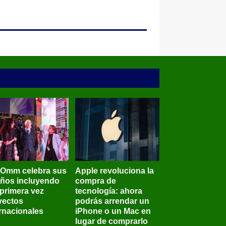
BOmm celebra sus
Apple revoluciona la
años incluyendo
compra de
 primera vez
tecnología: ahora
yectos
podrás arrendar un
ernacionales
iPhone o un Mac en
lugar de comprarlo