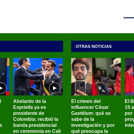
OTRAS NOTICIAS
l
Abelardo de la
El crimen del
El 
Espriella ya es
influencer César
15 
presidente de
Gastélum: qué se
por
Colombia: recibió la
sabe de la
pro
e
banda presidencial
investigación y por
int
en ceremonia en Cali
qué preocupa la