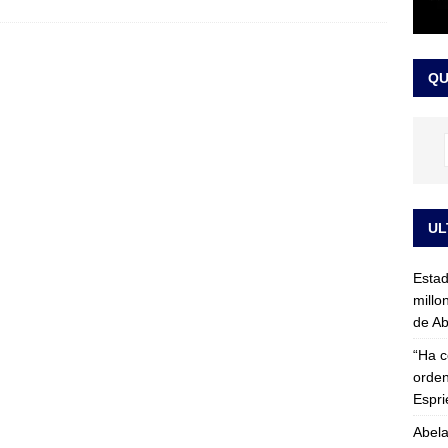
rico no asistirá a la posesión de Abelardo de la Espriella y llama a
l Congreso
LO ÚLTIMO
QU
UL
Esta
millo
de Ab
“Ha c
orden
Espri
Abela