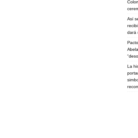
Colom
cerem
Así s
recib
dará 
Pacto
Abela
“deso
La hi
porta
simbo
recon