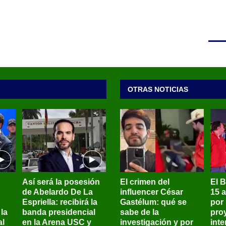
OTRAS NOTICIAS
Así será la posesión
El crimen del
El 
de Abelardo De La
influencer César
15 
Espriella: recibirá la
Gastélum: qué se
por
la
banda presidencial
sabe de la
pro
al
en la Arena USC y
investigación y por
int