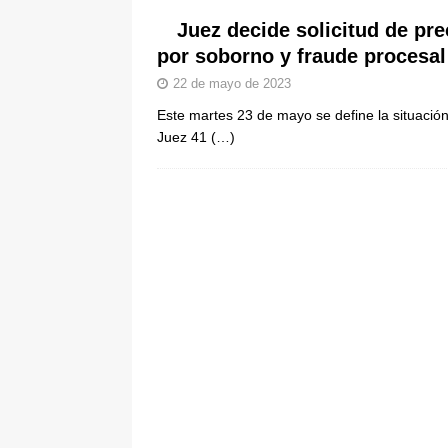
[ 6 de agosto de 2026 ]
La historia
Juez decide solicitud de pre
por soborno y fraude procesal
Espriella: tradición, simbolismo y 
22 de mayo de 2023
ÚLTIMO
Este martes 23 de mayo se define la situación
Juez 41
(…)