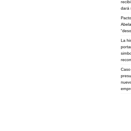
recib
dará 
Pacto
Abela
“deso
La hi
porta
simbo
recon
Caso 
presu
nuevo
empre