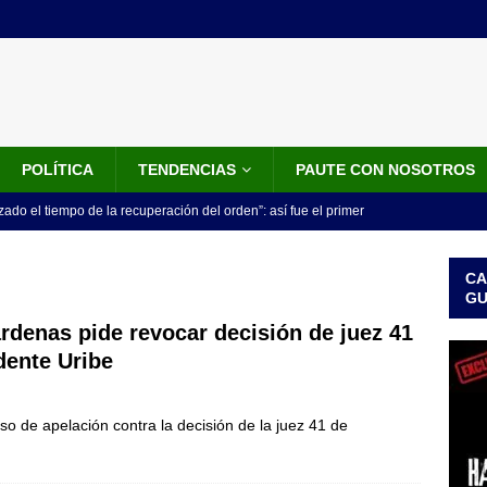
POLÍTICA
TENDENCIAS
PAUTE CON NOSOTROS
do el tiempo de la recuperación del orden”: así fue el primer
lla como presidente de Colombia
JUDICIALES
CA
 la Espriella ya es presidente de Colombia: recibió la banda
G
LO ÚLTIMO
árdenas pide revocar decisión de juez 41
dente Uribe
 posesión de Abelardo De La Espriella: recibirá la banda presidencial
iscurso en el Cantón Pichincha
LO ÚLTIMO
rso de apelación contra la decisión de la juez 41 de
rico no asistirá a la posesión de Abelardo de la Espriella y llama a
l Congreso
LO ÚLTIMO