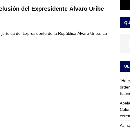
 detrás de la banda presidencial que portará Abelardo De La
clusión del Expresidente Álvaro Uribe
el arte de un sastre colombiano reconocido en el mundo
LO
QU
 jurídica del Expresidente de la República Álvaro Uribe. La
UL
“Ha c
orden
Espri
Abela
Colom
cerem
Así s