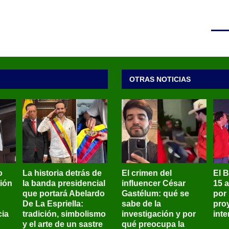
OTRAS NOTICIAS
o
La historia detrás de
El crimen del
El 
sión
la banda presidencial
influencer César
15 
que portará Abelardo
Gastélum: qué se
por
De La Espriella:
sabe de la
pro
ia
tradición, simbolismo
investigación y por
int
y el arte de un sastre
qué preocupa la