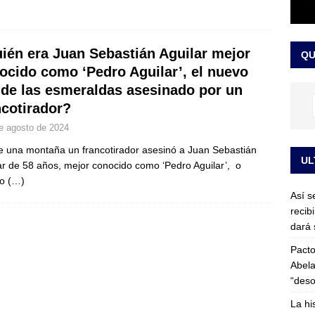
or vinculado al entramado empresarial
JUDICIALES
sta para la posesión presidencial: así será la investidura de Abelardo
ién era Juan Sebastián Aguilar mejor
QU
LO ÚLTIMO
ocido como ‘Pedro Aguilar’, el nuevo
 de las esmeraldas asesinado por un
ncotirador?
e agosto de 2024
 una montaña un francotirador asesinó a Juan Sebastián
UL
ar de 58 años, mejor conocido como ‘Pedro Aguilar’, o
ro
(…)
Así s
recib
dará 
Pacto
Abela
“deso
La hi