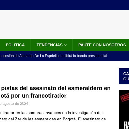
POLÍTICA
TENDENCIAS
PAUTE CON NOSOTROS
 posesión de Abelardo De La Espriella: recibirá la banda presidencial
iscurso en el Cantón Pichincha
LO ÚLTIMO
CA
rico no asistirá a la posesión de Abelardo de la Espriella y llama a
G
l Congreso
LO ÚLTIMO
 pistas del asesinato del esmeraldero en
otá por un francotirador
 detrás de la banda presidencial que portará Abelardo De La
e agosto de 2024
el arte de un sastre colombiano reconocido en el mundo
LO
otirador en las sombras: avances en la investigación del
nato del Zar de las esmeraldas en Bogotá. El asesinato de
ink: Fiscalía amplía investigación por presunto lavado de activos y