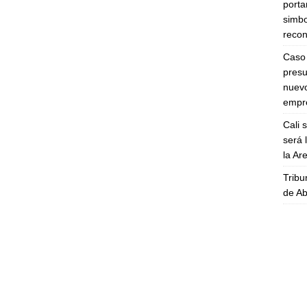
porta
simbo
recon
Caso 
presu
nuevo
empre
Cali 
será 
la A
Tribu
de Ab