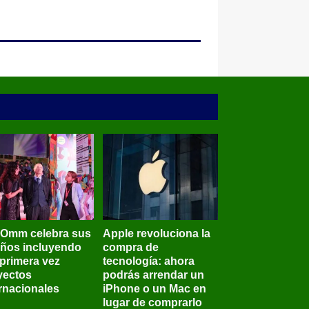
BOmm celebra sus
Apple revoluciona la
años incluyendo
compra de
 primera vez
tecnología: ahora
yectos
podrás arrendar un
ernacionales
iPhone o un Mac en
lugar de comprarlo