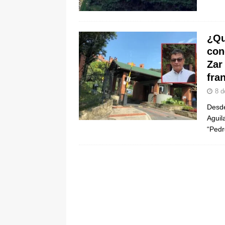
pone bajo la lupa a nuevo proveed
[ 6 de agosto de 2026 ]
Cali se ali
¿Qu
De La Espriella en la Arena USC
con
Zar
fra
8 d
Desde
Aguil
“Ped