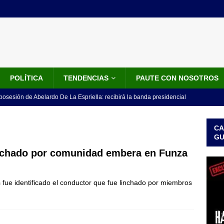
POLÍTICA
TENDENCIAS
PAUTE CON NOSOTROS
 posesión de Abelardo De La Espriella: recibirá la banda presidencial
iscurso en el Cantón Pichincha
LO ÚLTIMO
CA
rico no asistirá a la posesión de Abelardo de la Espriella y llama a
G
l Congreso
LO ÚLTIMO
nchado por comunidad embera en Funza
 detrás de la banda presidencial que portará Abelardo De La
fue identificado el conductor que fue linchado por miembros
el arte de un sastre colombiano reconocido en el mundo
LO
ink: Fiscalía amplía investigación por presunto lavado de activos y