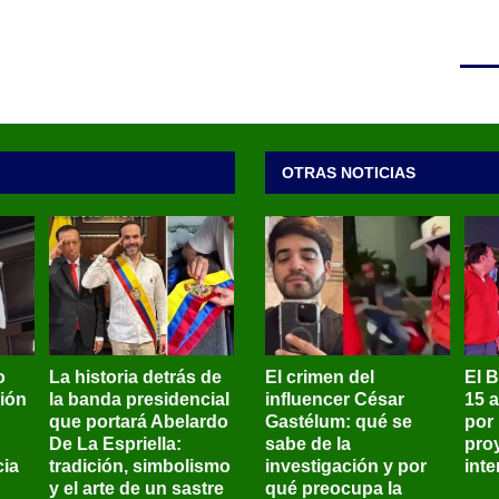
OTRAS NOTICIAS
o
La historia detrás de
El crimen del
El 
sión
la banda presidencial
influencer César
15 
que portará Abelardo
Gastélum: qué se
por
De La Espriella:
sabe de la
pro
ia
tradición, simbolismo
investigación y por
int
y el arte de un sastre
qué preocupa la