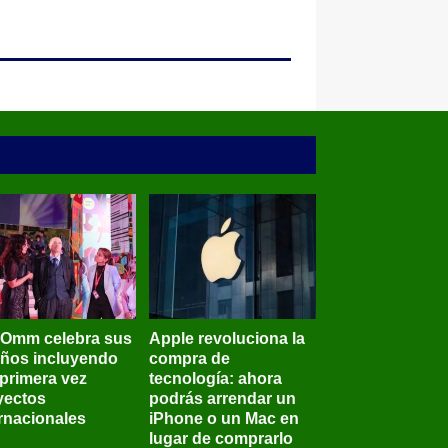
BOmm celebra sus
Apple revoluciona la
años incluyendo
compra de
 primera vez
tecnología: ahora
yectos
podrás arrendar un
ernacionales
iPhone o un Mac en
lugar de comprarlo