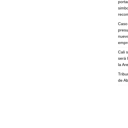
porta
simbo
recon
Caso 
presu
nuevo
empre
Cali 
será 
la A
Tribu
de Ab