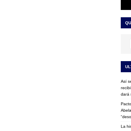
or vinculado al entramado empresarial
JUDICIALES
sta para la posesión presidencial: así será la investidura de Abelardo
QU
LO ÚLTIMO
UL
Así s
recib
dará 
Pacto
Abela
“deso
La hi