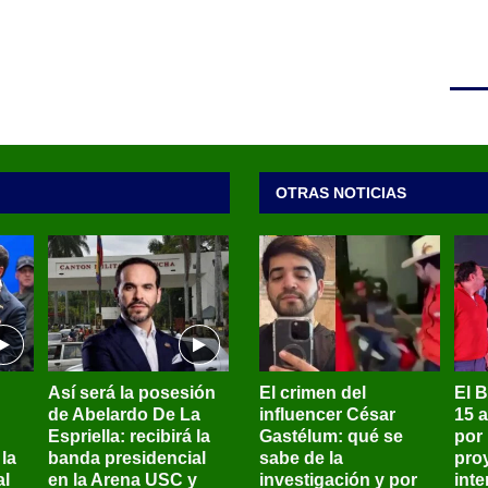
OTRAS NOTICIAS
Así será la posesión
El crimen del
El 
de Abelardo De La
influencer César
15 
Espriella: recibirá la
Gastélum: qué se
por
la
banda presidencial
sabe de la
pro
al
en la Arena USC y
investigación y por
int