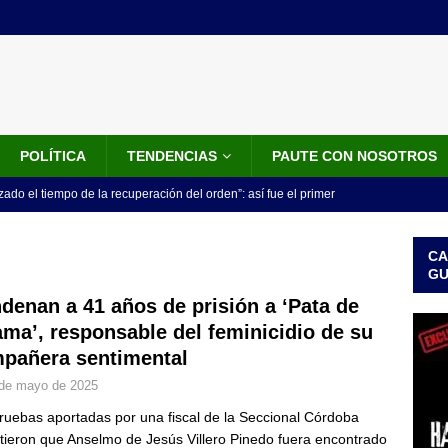
POLÍTICA
TENDENCIAS
PAUTE CON NOSOTROS
do el tiempo de la recuperación del orden”: así fue el primer
lla como presidente de Colombia
JUDICIALES
CA
 la Espriella ya es presidente de Colombia: recibió la banda
G
LO ÚLTIMO
denan a 41 años de prisión a ‘Pata de
ma’, responsable del feminicidio de su
 posesión de Abelardo De La Espriella: recibirá la banda presidencial
pañera sentimental
iscurso en el Cantón Pichincha
LO ÚLTIMO
de mayo de 2025
rico no asistirá a la posesión de Abelardo de la Espriella y llama a
ruebas aportadas por una fiscal de la Seccional Córdoba
l Congreso
LO ÚLTIMO
tieron que Anselmo de Jesús Villero Pinedo fuera encontrado