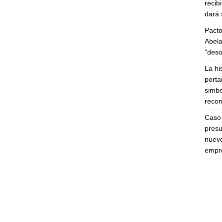
recib
dará 
Pacto
Abela
“deso
La hi
porta
simbo
recon
Caso 
presu
nuevo
empre