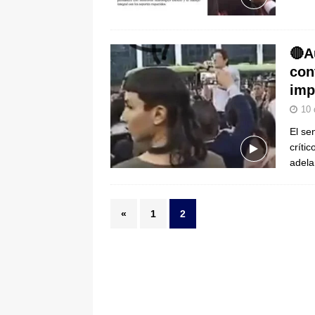
[ 6 de agosto de 2026 ]
La historia
Espriella: tradición, simbolismo y 
🔴A
ÚLTIMO
con
imp
10 
El se
críti
adela
«
1
2