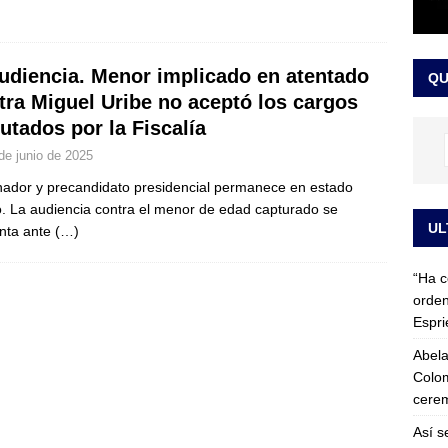
 detrás de la banda presidencial que portará Abelardo De La
el arte de un sastre colombiano reconocido en el mundo
LO
udiencia. Menor implicado en atentado
QU
tra Miguel Uribe no aceptó los cargos
utados por la Fiscalía
de junio de 2025
nador y precandidato presidencial permanece en estado
co. La audiencia contra el menor de edad capturado se
UL
nta ante
(…)
“Ha c
orden
Espri
Abela
Colom
cerem
Así s