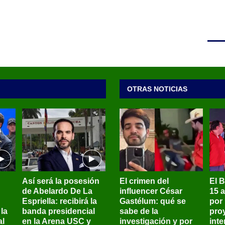
OTRAS NOTICIAS
Así será la posesión
El crimen del
El 
de Abelardo De La
influencer César
15 
Espriella: recibirá la
Gastélum: qué se
por
la
banda presidencial
sabe de la
pro
al
en la Arena USC y
investigación y por
int