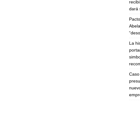
recib
dará 
Pacto
Abela
“deso
La hi
porta
simbo
recon
Caso 
presu
nuevo
empre