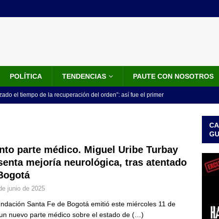
POLÍTICA
TENDENCIAS
PAUTE CON NOSOTROS
do el tiempo de la recuperación del orden”: así fue el primer
lla como presidente de Colombia
JUDICIALES
CA
 la Espriella ya es presidente de Colombia: recibió la banda
G
LO ÚLTIMO
nto parte médico. Miguel Uribe Turbay
senta mejoría neurológica, tras atentado
 posesión de Abelardo De La Espriella: recibirá la banda presidencial
Bogotá
iscurso en el Cantón Pichincha
LO ÚLTIMO
de junio de 2025
rico no asistirá a la posesión de Abelardo de la Espriella y llama a
ndación Santa Fe de Bogotá emitió este miércoles 11 de
l Congreso
LO ÚLTIMO
 un nuevo parte médico sobre el estado de
(…)