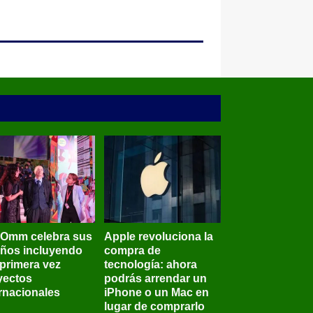
BOmm celebra sus
Apple revoluciona la
años incluyendo
compra de
 primera vez
tecnología: ahora
yectos
podrás arrendar un
ernacionales
iPhone o un Mac en
lugar de comprarlo