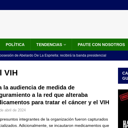
POLÍTICA
TENDENCIAS
PAUTE CON NOSOTROS
 posesión de Abelardo De La Espriella: recibirá la banda presidencial
iscurso en el Cantón Pichincha
LO ÚLTIMO
l VIH
CA
rico no asistirá a la posesión de Abelardo de la Espriella y llama a
G
l Congreso
LO ÚLTIMO
a la audiencia de medida de
guramiento a la red que alteraba
 detrás de la banda presidencial que portará Abelardo De La
icamentos para tratar el cáncer y el VIH
el arte de un sastre colombiano reconocido en el mundo
LO
de abril de 2024
 presuntos integrantes de la organización fueron capturados
ink: Fiscalía amplía investigación por presunto lavado de activos y
icializados. Adicionalmente, se incautaron medicamentos que