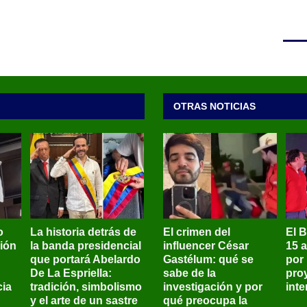
OTRAS NOTICIAS
o
La historia detrás de
El crimen del
El 
sión
la banda presidencial
influencer César
15 
que portará Abelardo
Gastélum: qué se
por
De La Espriella:
sabe de la
pro
ia
tradición, simbolismo
investigación y por
int
y el arte de un sastre
qué preocupa la