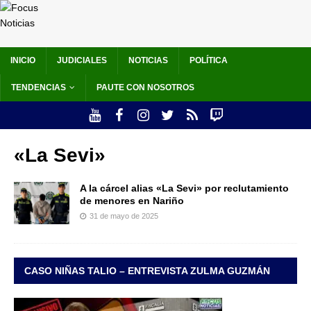
INICIO
JUDICIALES
NOTICIAS
POLÍTICA
TENDENCIAS
PAUTE CON NOSOTROS
«La Sevi»
A la cárcel alias «La Sevi» por reclutamiento
de menores en Nariño
31 de mayo de 2025
CASO NIÑAS TALIO – ENTREVISTA ZULMA GUZMÁN