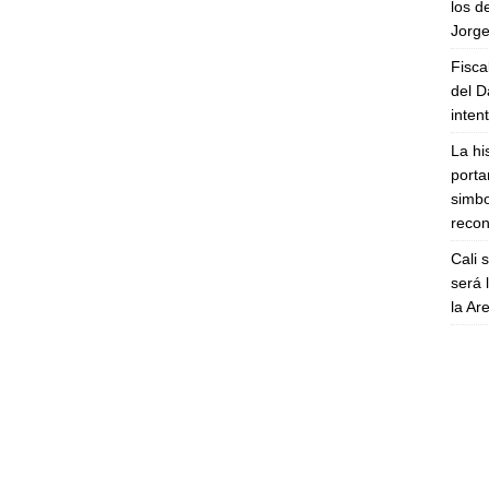
los d
Jorge
Fisca
del D
inten
La hi
porta
simbo
recon
Cali 
será 
la A