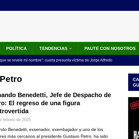
POLÍTICA
TENDENCIAS
PAUTE CON NOSOTROS
que se revele mi nombre”: cuarta presunta víctima de Jorge Alfredo
IALES
Petro
CA
iscalía acusó a hombre que habría intentado encubrir el asesinato
G
n accidente de tránsito
JUDICIALES
ando Benedetti, Jefe de Despacho de
ro: El regreso de una figura
omunicado tres denunciantes entregan los detalles de porque se
trovertida
redo Vargas
JUDICIALES
e febrero de 2025
rdena examen toxicológico a exdirectora del Dapre Angie Rodríguez
do Benedetti, exsenador, exembajador y uno de los
enamiento
NOTICIAS
es más cercanos al presidente Gustavo Petro, ha sido