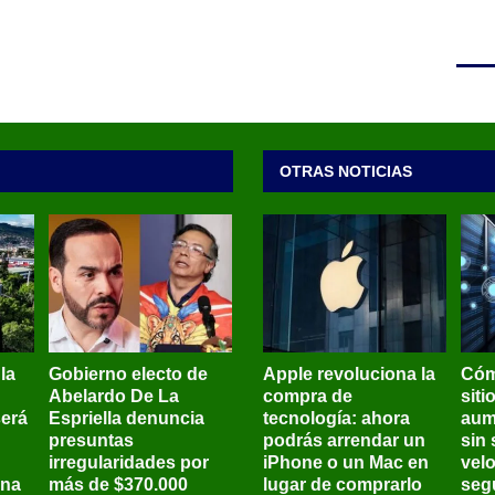
OTRAS NOTICIAS
 la
Gobierno electo de
Apple revoluciona la
Cóm
Abelardo De La
compra de
siti
será
Espriella denuncia
tecnología: ahora
aum
presuntas
podrás arrendar un
sin 
irregularidades por
iPhone o un Mac en
vel
ena
más de $370.000
lugar de comprarlo
seg