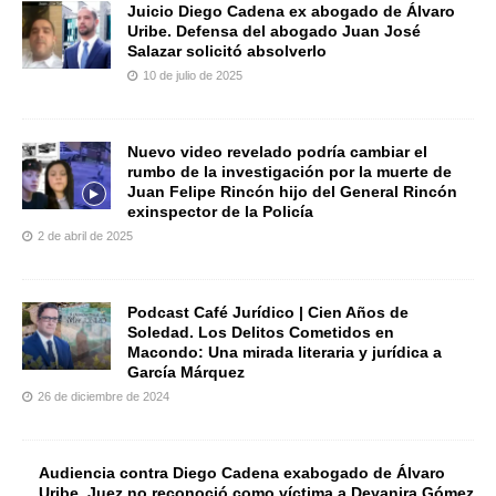
Juicio Diego Cadena ex abogado de Álvaro
Uribe. Defensa del abogado Juan José
Salazar solicitó absolverlo
10 de julio de 2025
Nuevo video revelado podría cambiar el
rumbo de la investigación por la muerte de
Juan Felipe Rincón hijo del General Rincón
exinspector de la Policía
2 de abril de 2025
Podcast Café Jurídico | Cien Años de
Soledad. Los Delitos Cometidos en
Macondo: Una mirada literaria y jurídica a
García Márquez
26 de diciembre de 2024
Audiencia contra Diego Cadena exabogado de Álvaro
Uribe. Juez no reconoció como víctima a Deyanira Gómez