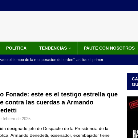
POLÍTICA
TENDENCIAS
PAUTE CON NOSOTROS
do el tiempo de la recuperación del orden”: así fue el primer
lla como presidente de Colombia
JUDICIALES
CA
 la Espriella ya es presidente de Colombia: recibió la banda
G
LO ÚLTIMO
o Fonade: este es el testigo estrella que
ne contra las cuerdas a Armando
 posesión de Abelardo De La Espriella: recibirá la banda presidencial
edetti
iscurso en el Cantón Pichincha
LO ÚLTIMO
e febrero de 2025
rico no asistirá a la posesión de Abelardo de la Espriella y llama a
cién designado jefe de Despacho de la Presidencia de la
l Congreso
LO ÚLTIMO
lica, Armando Benedetti, exsenador, exembajador tiene