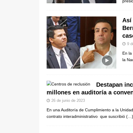
presi
Así
Ber
cas
9 d
En la
la Na
Destapan inc
millones en auditoría a conv
26 de junio de 2023
En una Auditoría de Cumplimiento a la Unidad
contrato interadministrativo que suscribió
(…