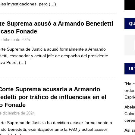
ples investigaciones, pero
(…)
 detrás de la banda presidencial que portará Abelardo De La
el arte de un sastre colombiano reconocido en el mundo
LO
te Suprema acusó a Armando Benedetti
QU
 caso Fonade
e febrero de 2025
rte Suprema de Justicia acusó formalmente a Armando
etti, exsenador y actual jefe de despacho del presidente
vo Petro,
(…)
UL
“Ha c
Corte Suprema acusaría a Armando
orden
edetti por tráfico de influencias en el
Espri
o Fonade
Abela
e diciembre de 2024
Colom
cerem
rte Suprema de Justicia ha decidido acusar formalmente a
do Benedetti, exembajador ante la FAO y actual asesor
Así s