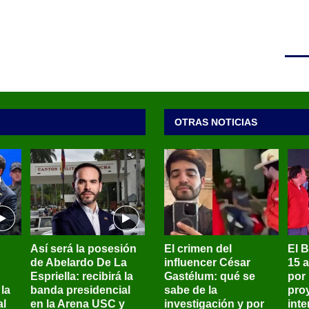
OTRAS NOTICIAS
Así será la posesión
El crimen del
El 
de Abelardo De La
influencer César
15 
Espriella: recibirá la
Gastélum: qué se
por
la
banda presidencial
sabe de la
pro
al
en la Arena USC y
investigación y por
int