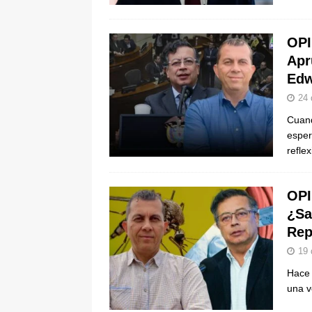
OPI
Apr
Edw
24 
Cuand
esper
refle
OPI
¿Sa
Rep
19 
Hace 
una v