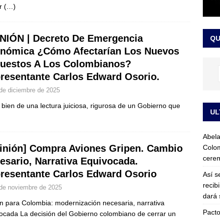
ar
(…)
ink: Fiscalía amplía investigación por presunto lavado de activos y
NIÓN | Decreto De Emergencia
QU
or vinculado al entramado empresarial
JUDICIALES
nómica ¿Cómo Afectarían Los Nuevos
uestos A Los Colombianos?
resentante Carlos Edward Osorio.
de diciembre de 2025
bien de una lectura juiciosa, rigurosa de un Gobierno que
UL
Abela
inión] Compra Aviones Gripen. Cambio
Colom
cerem
esario, Narrativa Equivocada.
resentante Carlos Edward Osorio
Así s
recib
de noviembre de 2025
dará 
n para Colombia: modernización necesaria, narrativa
Pacto
ocada La decisión del Gobierno colombiano de cerrar un