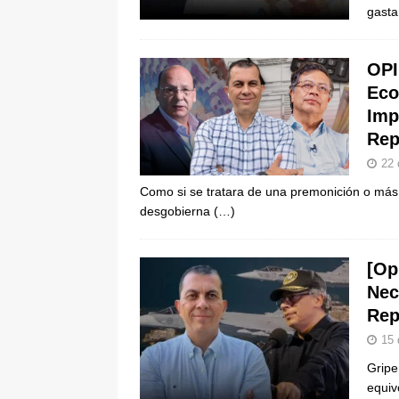
gast
ÚLTIMO
[ 6 de agosto de 2026 ]
Caso Lili P
OPI
pone bajo la lupa a nuevo proveed
Eco
Imp
Rep
22 
Como si se tratara de una premonición o más 
desgobierna
(…)
[Op
Nec
Rep
15 
Gripe
equiv