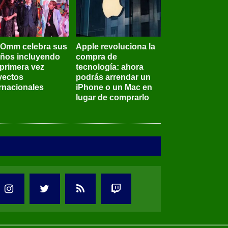
BOmm celebra sus
Apple revoluciona la
años incluyendo
compra de
 primera vez
tecnología: ahora
yectos
podrás arrendar un
ernacionales
iPhone o un Mac en
lugar de comprarlo