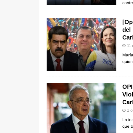
contr
[Op
del
Car
11 
María
quien
OPI
Vio
Car
2 d
La in
que t