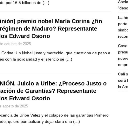
Abela
ato por 16,5 billones de
(…)
“deso
La hi
inión] premio nobel María Corina ¿fin
porta
 régimen de Maduro? Representante
simbo
los Edward Osorio
recon
de octubre de 2025
Caso 
presu
 Corina: Un Nobel justo y merecido, que cuestiona de paso a
nuevo
es con la solidaridad y el silencio se
(…)
empre
Cali 
será 
NIÓN. Juicio a Uribe: ¿Proceso Justo o
la A
lación de Garantías? Representante
los Edward Osorio
e agosto de 2025
ocencia de Uribe Vélez y el colapso de las garantías Primero
odo, quiero puntualizar y dejar clara una
(…)