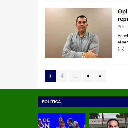
Opi
rep
9 d
Aquel
el se
(…)
1
2
…
4
»
POLÍTICA