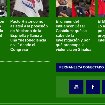
ión
Pacto Histórico no
El crimen del
El 
a
asistirá a la posesión
influencer César
15 
la
de Abelardo de la
Gastélum: qué se
por
al
Espriella y llama a
sabe de la
pro
y
una “desobediencia
investigación y por
int
civil” desde el
qué preocupa la
Congreso
violencia en Sinaloa
PERMANEZCA CONECTADO