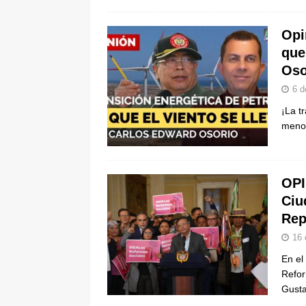
Opi
que
Oso
6 d
¡La t
menos
OPI
Ciu
Rep
16 
En el
Refor
Gust