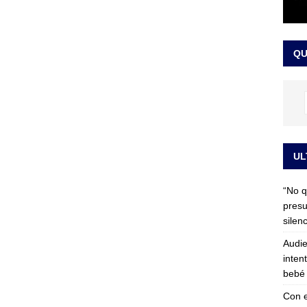
 detrás de la banda presidencial que portará Abelardo De La
el arte de un sastre colombiano reconocido en el mundo
LO
QU
UL
“No q
presu
silen
Audie
inten
bebé 
Con e