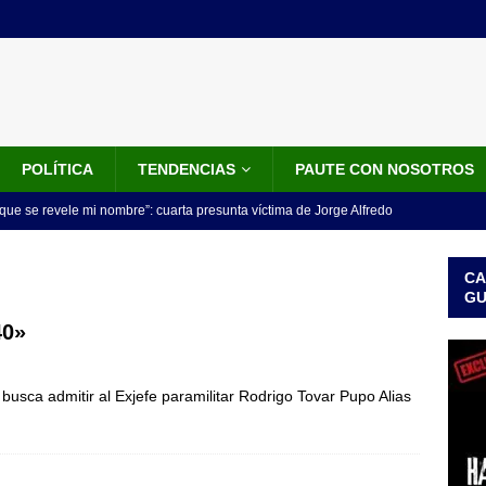
POLÍTICA
TENDENCIAS
PAUTE CON NOSOTROS
que se revele mi nombre”: cuarta presunta víctima de Jorge Alfredo
IALES
CA
iscalía acusó a hombre que habría intentado encubrir el asesinato
G
n accidente de tránsito
JUDICIALES
40»
omunicado tres denunciantes entregan los detalles de porque se
busca admitir al Exjefe paramilitar Rodrigo Tovar Pupo Alias
redo Vargas
JUDICIALES
rdena examen toxicológico a exdirectora del Dapre Angie Rodríguez
enamiento
NOTICIAS