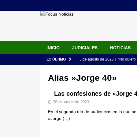
INICIO
JUDICIALES
NOTICIAS
LO ÚLTIMO
[ 5 de agosto de 2026 ]
“No quiero 
Vargas rompe el silencio
JUDIC
Alias »Jorge 40»
[ 5 de agosto de 2026 ]
Audiencia F
de su esposa y su bebé simulando u
Las confesiones de «Jorge 
[ 5 de agosto de 2026 ]
Con este c
28 de enero de 2023
En el segundo día de audiencias en la que se 
apartan del juicio contra Jorge Alf
»Jorge
(…)
[ 5 de agosto de 2026 ]
Fiscalía o
tras denuncia de intento de enven