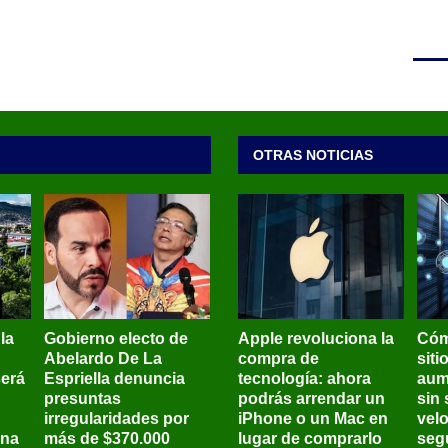
OTRAS NOTICIAS
 la
Gobierno electo de
Apple revoluciona la
Cóm
Abelardo De La
compra de
siti
será
Espriella denuncia
tecnología: ahora
aum
presuntas
podrás arrendar un
sin 
irregularidades por
iPhone o un Mac en
vel
ena
más de $370.000
lugar de comprarlo
seg