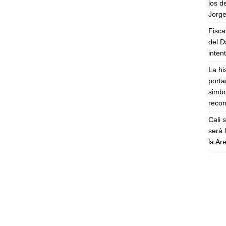
los d
Jorge
Fisca
del D
inten
La hi
porta
simbo
recon
Cali 
será 
la A