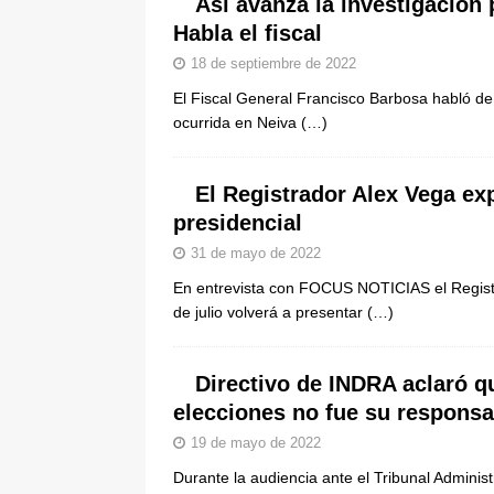
Así avanza la investigación 
[ 8 de agosto de 2026 ]
Epa Colomb
Habla el fiscal
episodios que precipitaron su sali
18 de septiembre de 2022
El Fiscal General Francisco Barbosa habló de
ocurrida en Neiva
(…)
El Registrador Alex Vega ex
presidencial
31 de mayo de 2022
En entrevista con FOCUS NOTICIAS el Regist
de julio volverá a presentar
(…)
Directivo de INDRA aclaró q
elecciones no fue su responsa
19 de mayo de 2022
Durante la audiencia ante el Tribunal Adminis