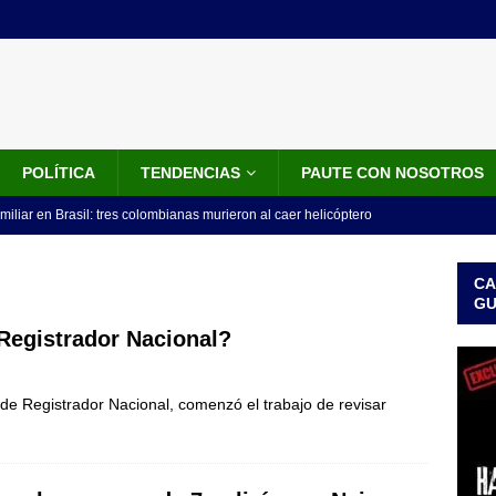
POLÍTICA
TENDENCIAS
PAUTE CON NOSOTROS
miliar en Brasil: tres colombianas murieron al caer helicóptero
años
INTERNACIONALES
CA
os 18 ministros que posesionó Abelardo De La Espriella: nombres,
G
Registrador Nacional?
isión de De La Espriella: trasladan a 117 presos de alto perfil; estos
o de Registrador Nacional, comenzó el trabajo de revisar
ICIALES
idos anuncia paquete de US$1.000 millones para fortalecer la
 de la Espriella
LO ÚLTIMO