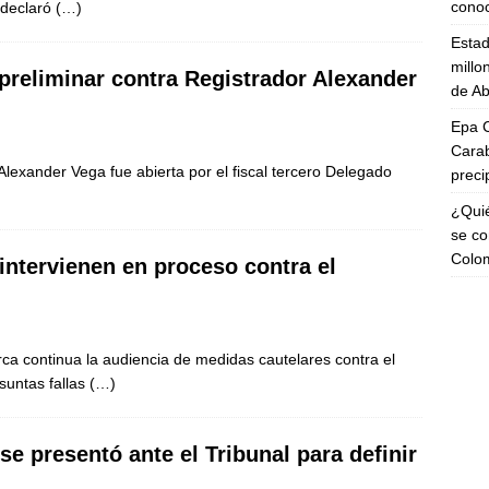
cono
 declaró
(…)
Esta
millo
 preliminar contra Registrador Alexander
de Ab
Epa C
Carab
Alexander Vega fue abierta por el fiscal tercero Delegado
preci
¿Quié
se co
Colo
intervienen en proceso contra el
ca continua la audiencia de medidas cautelares contra el
suntas fallas
(…)
e presentó ante el Tribunal para definir