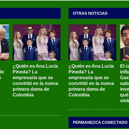
OTRAS NOTICIAS
¿Quién es Ana Lucía
¿Quién es Ana Lucía
El c
de
Pineda? La
Pineda? La
inf
s
empresaria que se
empresaria que se
Gas
convirtió en la nueva
convirtió en la nueva
sab
primera dama de
primera dama de
inve
Colombia
Colombia
qué
viol
PERMANEZCA CONECTADO