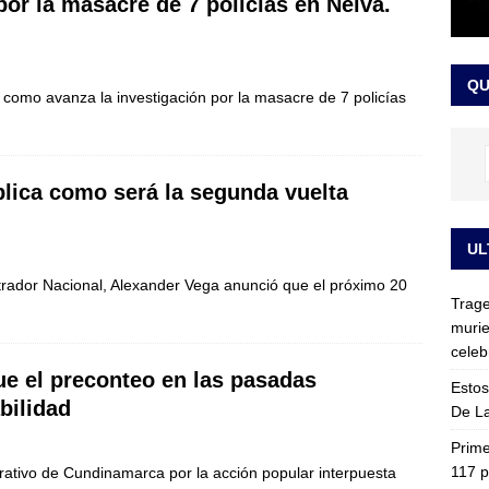
por la masacre de 7 policías en Neiva.
ia fue trasladada de la Escuela de Carabineros a La Picaleña: los
da de Bogotá
JUDICIALES
QU
 como avanza la investigación por la masacre de 7 policías
plica como será la segunda vuelta
UL
rador Nacional, Alexander Vega anunció que el próximo 20
Trage
murie
celeb
ue el preconteo en las pasadas
Estos
bilidad
De La
Prime
117 p
trativo de Cundinamarca por la acción popular interpuesta