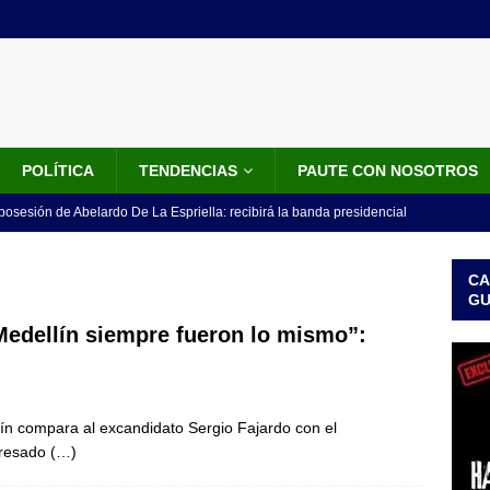
POLÍTICA
TENDENCIAS
PAUTE CON NOSOTROS
 posesión de Abelardo De La Espriella: recibirá la banda presidencial
iscurso en el Cantón Pichincha
LO ÚLTIMO
CA
rico no asistirá a la posesión de Abelardo de la Espriella y llama a
G
l Congreso
LO ÚLTIMO
Medellín siempre fueron lo mismo”:
 detrás de la banda presidencial que portará Abelardo De La
el arte de un sastre colombiano reconocido en el mundo
LO
ín compara al excandidato Sergio Fajardo con el
presado
(…)
ink: Fiscalía amplía investigación por presunto lavado de activos y