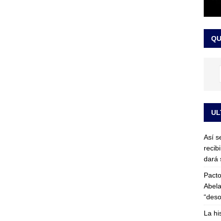
or vinculado al entramado empresarial
JUDICIALES
sta para la posesión presidencial: así será la investidura de Abelardo
QU
LO ÚLTIMO
UL
Así s
recib
dará 
Pacto
Abela
“deso
La hi