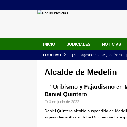
INICIO
JUDICIALES
NOTICIAS
LO ÚLTIMO
[ 6 de agosto de 2026 ]
Así será la
en la Arena USC y dará su primer d
Alcalde de Medelin
[ 6 de agosto de 2026 ]
Pacto Histó
una “desobediencia civil” desde e
“Uribismo y Fajardismo en 
Daniel Quintero
[ 6 de agosto de 2026 ]
La historia
3 de junio de 2022
Espriella: tradición, simbolismo y 
Daniel Quintero alcalde suspendido de Medell
ÚLTIMO
expresidente Álvaro Uribe Quintero se ha ex
[ 6 de agosto de 2026 ]
Caso Lili P