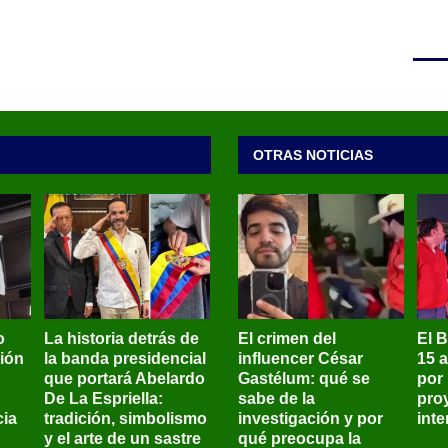
OTRAS NOTICIAS
o
La historia detrás de
El crimen del
El 
sión
la banda presidencial
influencer César
15 
que portará Abelardo
Gastélum: qué se
por
De La Espriella:
sabe de la
pro
ia
tradición, simbolismo
investigación y por
int
y el arte de un sastre
qué preocupa la