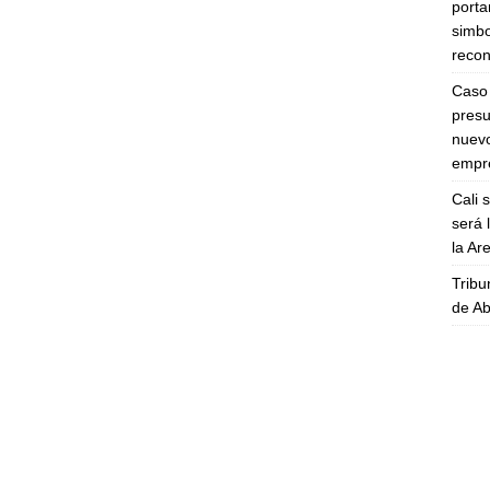
porta
simbo
recon
Caso 
presu
nuevo
empre
Cali 
será 
la A
Tribu
de Ab