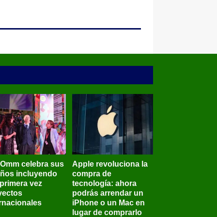
BOmm celebra sus
Apple revoluciona la
años incluyendo
compra de
 primera vez
tecnología: ahora
yectos
podrás arrendar un
ernacionales
iPhone o un Mac en
lugar de comprarlo