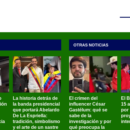
OTRAS NOTICIAS
o
La historia detrás de
El crimen del
El 
sión
la banda presidencial
influencer César
15 
que portará Abelardo
Gastélum: qué se
por
De La Espriella:
sabe de la
pro
ia
tradición, simbolismo
investigación y por
int
y el arte de un sastre
qué preocupa la