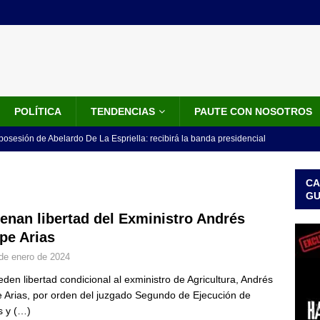
POLÍTICA
TENDENCIAS
PAUTE CON NOSOTROS
 posesión de Abelardo De La Espriella: recibirá la banda presidencial
iscurso en el Cantón Pichincha
LO ÚLTIMO
CA
rico no asistirá a la posesión de Abelardo de la Espriella y llama a
G
l Congreso
LO ÚLTIMO
enan libertad del Exministro Andrés
ipe Arias
 detrás de la banda presidencial que portará Abelardo De La
de enero de 2024
el arte de un sastre colombiano reconocido en el mundo
LO
den libertad condicional al exministro de Agricultura, Andrés
e Arias, por orden del juzgado Segundo de Ejecución de
ink: Fiscalía amplía investigación por presunto lavado de activos y
s y
(…)