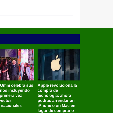
BOmm celebra sus
Apple revoluciona la
años incluyendo
compra de
 primera vez
tecnología: ahora
yectos
podrás arrendar un
ernacionales
iPhone o un Mac en
lugar de comprarlo