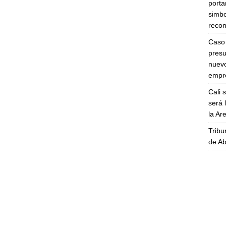
porta
simbo
recon
Caso 
presu
nuevo
empre
Cali 
será 
la A
Tribu
de Ab