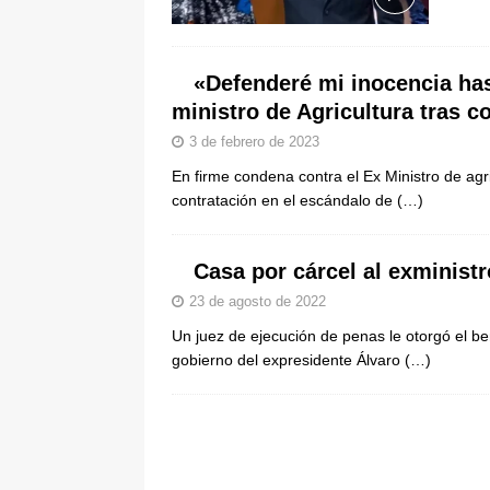
pone bajo la lupa a nuevo proveed
[ 6 de agosto de 2026 ]
Cali se ali
«Defenderé mi inocencia has
De La Espriella en la Arena USC
ministro de Agricultura tras c
3 de febrero de 2023
En firme condena contra el Ex Ministro de agri
contratación en el escándalo de
(…)
Casa por cárcel al exministr
23 de agosto de 2022
Un juez de ejecución de penas le otorgó el ben
gobierno del expresidente Álvaro
(…)