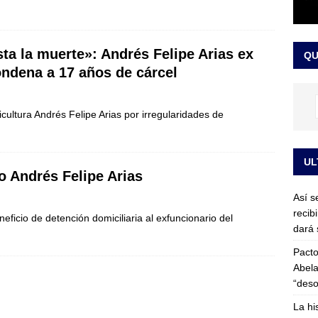
or vinculado al entramado empresarial
JUDICIALES
sta para la posesión presidencial: así será la investidura de Abelardo
ta la muerte»: Andrés Felipe Arias ex
QU
LO ÚLTIMO
ondena a 17 años de cárcel
cultura Andrés Felipe Arias por irregularidades de
UL
o Andrés Felipe Arias
Así s
recib
eficio de detención domiciliaria al exfuncionario del
dará 
Pacto
Abela
“deso
La hi