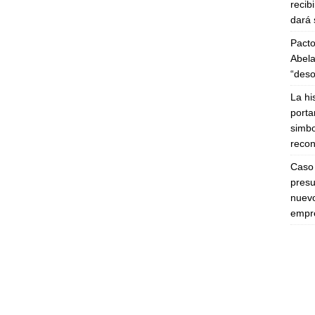
recib
dará 
Pacto
Abela
“deso
La hi
porta
simbo
recon
Caso 
presu
nuevo
empre