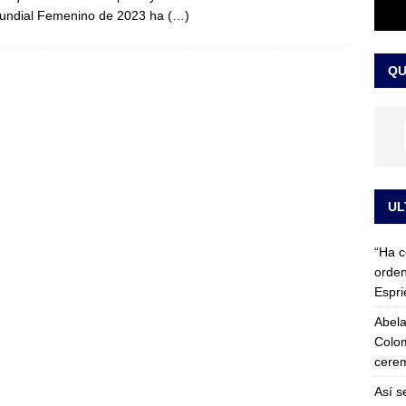
undial Femenino de 2023 ha
(…)
 detrás de la banda presidencial que portará Abelardo De La
el arte de un sastre colombiano reconocido en el mundo
LO
QU
UL
“Ha c
orden
Espri
Abela
Colom
cerem
Así s