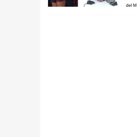
del M
[ 6 de agosto de 2026 ]
La historia
Espriella: tradición, simbolismo y 
ÚLTIMO