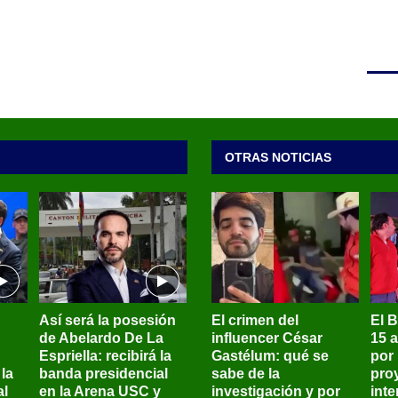
OTRAS NOTICIAS
Así será la posesión
El crimen del
El 
de Abelardo De La
influencer César
15 
Espriella: recibirá la
Gastélum: qué se
por
la
banda presidencial
sabe de la
pro
al
en la Arena USC y
investigación y por
int