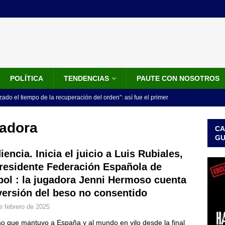
POLÍTICA
TENDENCIAS
PAUTE CON NOSOTROS
do el tiempo de la recuperación del orden”: así fue el primer
lla como presidente de Colombia
JUDICIALES
gadora
CA
 la Espriella ya es presidente de Colombia: recibió la banda
G
LO ÚLTIMO
iencia. Inicia el juicio a Luis Rubiales,
residente Federación Española de
 posesión de Abelardo De La Espriella: recibirá la banda presidencial
bol : la jugadora Jenni Hermoso cuenta
iscurso en el Cantón Pichincha
LO ÚLTIMO
versión del beso no consentido
rico no asistirá a la posesión de Abelardo de la Espriella y llama a
e febrero de 2025
l Congreso
LO ÚLTIMO
so que mantuvo a España y al mundo en vilo desde la final