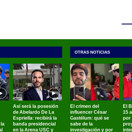
OTRAS NOTICIAS
Así será la posesión
El crimen del
El 
de Abelardo De La
influencer César
15 
Espriella: recibirá la
Gastélum: qué se
por
la
banda presidencial
sabe de la
pro
al
en la Arena USC y
investigación y por
int