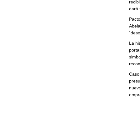
recib
dará 
Pacto
Abela
“deso
La hi
porta
simbo
recon
Caso 
presu
nuevo
empre