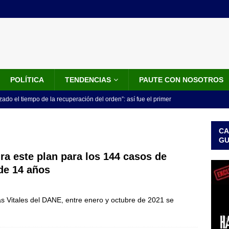
POLÍTICA
TENDENCIAS
PAUTE CON NOSOTROS
do el tiempo de la recuperación del orden”: así fue el primer
lla como presidente de Colombia
JUDICIALES
CA
 la Espriella ya es presidente de Colombia: recibió la banda
G
LO ÚLTIMO
ra este plan para los 144 casos de
de 14 años
 posesión de Abelardo De La Espriella: recibirá la banda presidencial
iscurso en el Cantón Pichincha
LO ÚLTIMO
as Vitales del DANE, entre enero y octubre de 2021 se
rico no asistirá a la posesión de Abelardo de la Espriella y llama a
l Congreso
LO ÚLTIMO