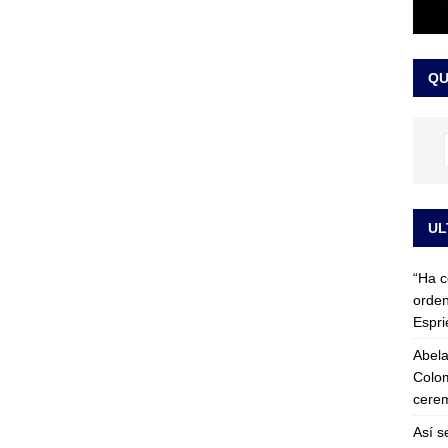
 detrás de la banda presidencial que portará Abelardo De La
el arte de un sastre colombiano reconocido en el mundo
LO
QU
UL
“Ha c
orden
Espri
Abela
Colom
cerem
Así s