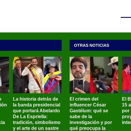
OTRAS NOTICIAS
o
La historia detrás de
El crimen del
El 
sión
la banda presidencial
influencer César
15 
que portará Abelardo
Gastélum: qué se
por
De La Espriella:
sabe de la
pro
ia
tradición, simbolismo
investigación y por
int
y el arte de un sastre
qué preocupa la