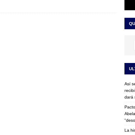
or vinculado al entramado empresarial
JUDICIALES
sta para la posesión presidencial: así será la investidura de Abelardo
QU
LO ÚLTIMO
UL
Así s
recib
dará 
Pacto
Abela
“deso
La hi