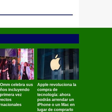
BOmm celebra sus
Apple revoluciona la
años incluyendo
compra de
 primera vez
tecnología: ahora
yectos
podrás arrendar un
ernacionales
iPhone o un Mac en
lugar de comprarlo