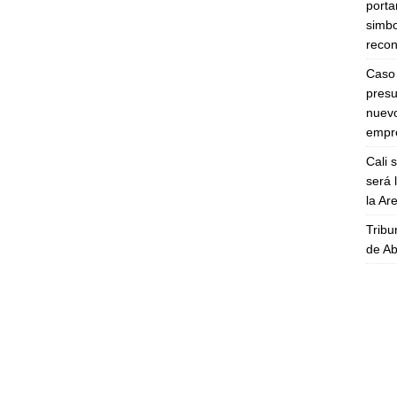
porta
simbo
recon
Caso 
presu
nuevo
empre
Cali 
será 
la A
Tribu
de Ab