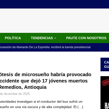
POLÍTICA
TENDENCIAS
PAUTE CON NOSOTROS
 posesión de Abelardo De La Espriella: recibirá la banda presidencial
iscurso en el Cantón Pichincha
LO ÚLTIMO
CA
rico no asistirá a la posesión de Abelardo de la Espriella y llama a
G
l Congreso
LO ÚLTIMO
ótesis de microsueño habría provocado
accidente que dejó 17 jóvenes muertos
 detrás de la banda presidencial que portará Abelardo De La
Remedios, Antioquia
el arte de un sastre colombiano reconocido en el mundo
LO
de diciembre de 2025
utoridades investigan si el conductor del bus sufrió un
ink: Fiscalía amplía investigación por presunto lavado de activos y
sueño en una vía oscura y de alta complejidad. El
(…)