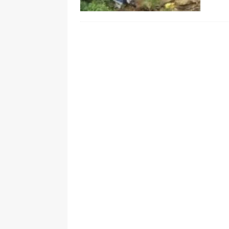
pone bajo la lupa a nuevo proveed
[ 6 de agosto de 2026 ]
Cali se ali
De La Espriella en la Arena USC