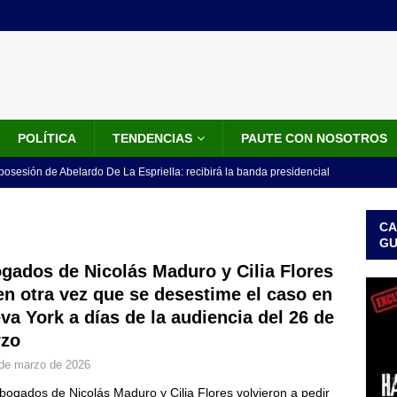
POLÍTICA
TENDENCIAS
PAUTE CON NOSOTROS
 posesión de Abelardo De La Espriella: recibirá la banda presidencial
iscurso en el Cantón Pichincha
LO ÚLTIMO
CA
rico no asistirá a la posesión de Abelardo de la Espriella y llama a
G
l Congreso
LO ÚLTIMO
gados de Nicolás Maduro y Cilia Flores
en otra vez que se desestime el caso en
 detrás de la banda presidencial que portará Abelardo De La
va York a días de la audiencia del 26 de
el arte de un sastre colombiano reconocido en el mundo
LO
zo
de marzo de 2026
ink: Fiscalía amplía investigación por presunto lavado de activos y
bogados de Nicolás Maduro y Cilia Flores volvieron a pedir