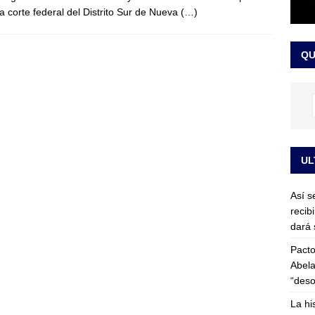
la corte federal del Distrito Sur de Nueva
(…)
or vinculado al entramado empresarial
JUDICIALES
sta para la posesión presidencial: así será la investidura de Abelardo
QU
LO ÚLTIMO
UL
Así s
recib
dará 
Pacto
Abela
“deso
La hi