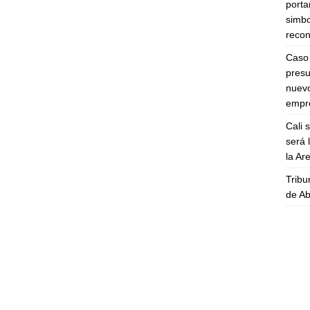
porta
simbo
recon
Caso 
presu
nuevo
empre
Cali 
será 
la A
Tribu
de Ab