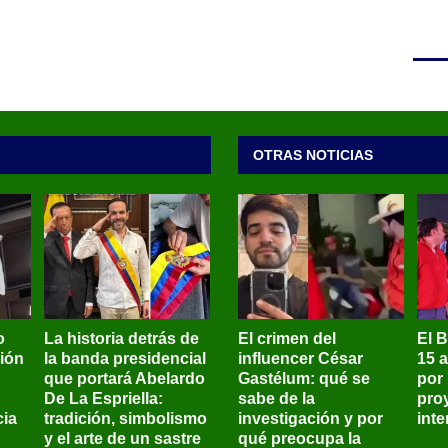
OTRAS NOTICIAS
o
La historia detrás de
El crimen del
El 
sión
la banda presidencial
influencer César
15 
que portará Abelardo
Gastélum: qué se
por
De La Espriella:
sabe de la
pro
ia
tradición, simbolismo
investigación y por
int
y el arte de un sastre
qué preocupa la