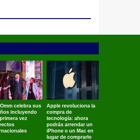
BOmm celebra sus
Apple revoluciona la
años incluyendo
compra de
 primera vez
tecnología: ahora
yectos
podrás arrendar un
ernacionales
iPhone o un Mac en
lugar de comprarlo