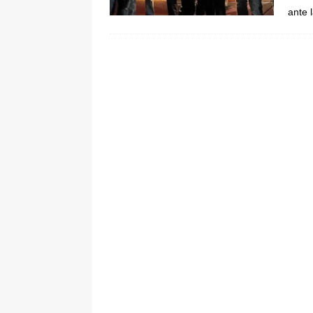
ante 
pone bajo la lupa a nuevo proveed
[ 6 de agosto de 2026 ]
Cali se ali
De La Espriella en la Arena USC