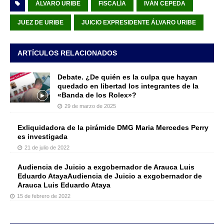
ÁLVARO URIBE
FISCALÍA
IVÁN CEPEDA
JUEZ DE URIBE
JUICIO EXPRESIDENTE ÁLVARO URIBE
ARTÍCULOS RELACIONADOS
Debate. ¿De quién es la culpa que hayan
quedado en libertad los integrantes de la
«Banda de los Rolex»?
29 de marzo de 2025
Exliquidadora de la pirámide DMG Maria Mercedes Perry
es investigada
21 de julio de 2022
Audiencia de Juicio a exgobernador de Arauca Luis
Eduardo AtayaAudiencia de Juicio a exgobernador de
Arauca Luis Eduardo Ataya
15 de febrero de 2022