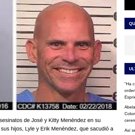
 detrás de la banda presidencial que portará Abelardo De La
el arte de un sastre colombiano reconocido en el mundo
LO
QU
UL
“Ha c
orden
Espri
Abela
Colom
asesinatos de José y Kitty Menéndez en su
cerem
 sus hijos, Lyle y Erik Menéndez, que sacudió a
Así s