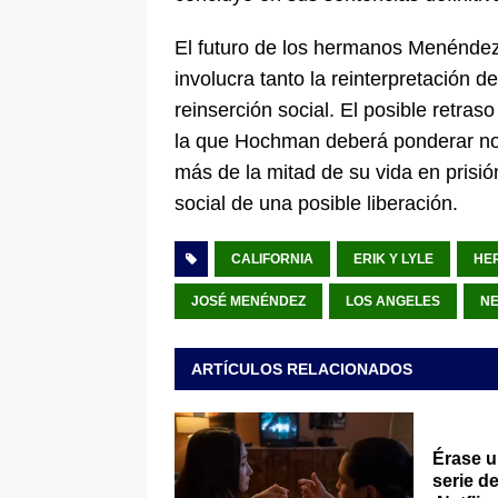
El futuro de los hermanos Menénde
involucra tanto la reinterpretación 
reinserción social. El posible retra
la que Hochman deberá ponderar no s
más de la mitad de su vida en prisió
social de una posible liberación.
CALIFORNIA
ERIK Y LYLE
HE
JOSÉ MENÉNDEZ
LOS ANGELES
NE
ARTÍCULOS RELACIONADOS
Érase u
serie d