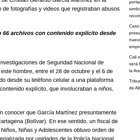
d de Cristian Gerardo García Martínez en la
porta
 de fotografías y videos que registraban abusos
simbo
recon
Caso 
 66 archivos con contenido explícito desde
presu
nuevo
empre
Cali 
e Investigaciones de Seguridad Nacional de
será 
la A
este hombre, entre el 28 de octubre y el 6 de
o desde su teléfono celular a una plataforma
Tribu
de Ab
 contenido explícito, que involucraban a niños,
ron conocer que García Martínez presuntamente
artagena (Bolívar). En ese sentido, un fiscal de
a Niños, Niñas y Adolescentes obtuvo orden de
terializada por unidades de la Policía Nacional