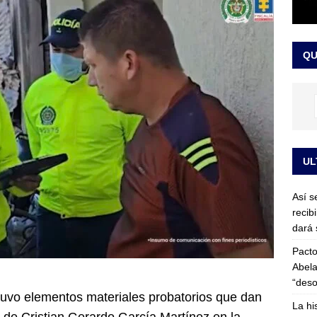
or vinculado al entramado empresarial
JUDICIALES
sta para la posesión presidencial: así será la investidura de Abelardo
QU
LO ÚLTIMO
UL
Así s
recib
dará 
Pacto
Abela
“deso
tuvo elementos materiales probatorios que dan
La hi