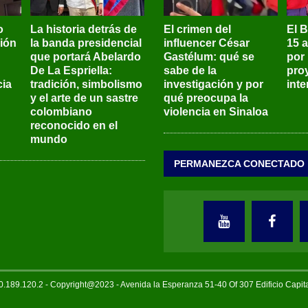
o
La historia detrás de
El crimen del
El 
sión
la banda presidencial
influencer César
15 
que portará Abelardo
Gastélum: qué se
por
De La Espriella:
sabe de la
pro
ia
tradición, simbolismo
investigación y por
int
y el arte de un sastre
qué preocupa la
colombiano
violencia en Sinaloa
reconocido en el
mundo
PERMANEZCA CONECTADO
189.120.2 - Copyright@2023 - Avenida la Esperanza 51-40 Of 307 Edificio Capi