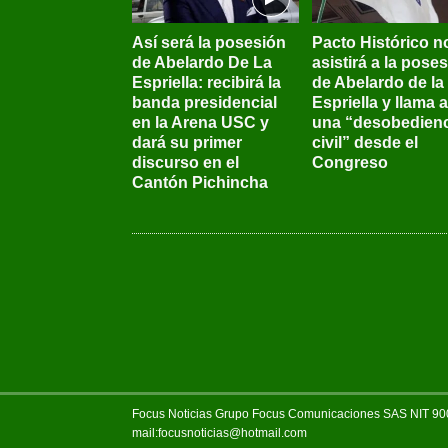
Así será la posesión
Pacto Histórico n
de Abelardo De La
asistirá a la pose
Espriella: recibirá la
de Abelardo de la
banda presidencial
Espriella y llama a
en la Arena USC y
una “desobedienc
dará su primer
civil” desde el
discurso en el
Congreso
Cantón Pichincha
Focus Noticias Grupo Focus Comunicaciones SAS NIT 900.
mail:focusnoticias@hotmail.com