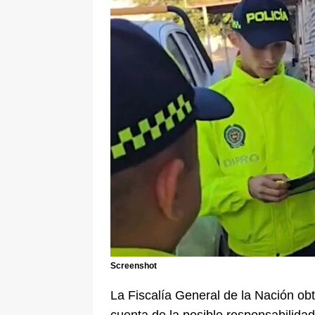
pone bajo la lupa a nuevo proveed
[ 6 de agosto de 2026 ]
Cali se ali
De La Espriella en la Arena USC
Screenshot
La Fiscalía General de la Nación ob