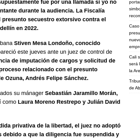
supuestamente fue por una llamada si yo no
porta
simbo
ntante durante la audiencia. La Fiscalía
recon
 presunto secuestro extorsivo contra el
Caso 
ellín en 2022.
presu
nuevo
urbana
Stiven Mesa Londoño, conocido
empre
areció este jueves ante un juez de control de
Cali 
cia de imputación de cargos y solicitud de
será 
proceso relacionado con el presunto
la A
 de Ozuna, Andrés Felipe Sánchez.
Tribu
de Ab
putados su mánager
Sebastián Jaramillo Morán,
sí como
Laura Moreno Restrepo y Julián David
dida privativa de la libertad, el juez no adoptó
s debido a que la diligencia fue suspendida y