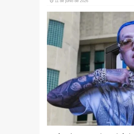
11 de junio de 2026
pone bajo la lupa a nuevo proveed
[ 6 de agosto de 2026 ]
Cali se ali
De La Espriella en la Arena USC