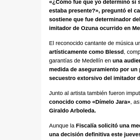
«¿Cómo fue que yo determinó si 
estaba presente?», preguntó el ca
sostiene que fue determinador del
imitador de Ozuna ocurrido en Med
El reconocido cantante de música 
artísticamente como Blessd
, comp
garantías de Medellín en
una audien
medida de aseguramiento por un 
secuestro extorsivo del imitador
Junto al artista también fueron im
conocido como «Dímelo Jara»
, a
Giraldo Arboleda.
Aunque la
Fiscalía solicitó una me
una decisión definitiva este jueve