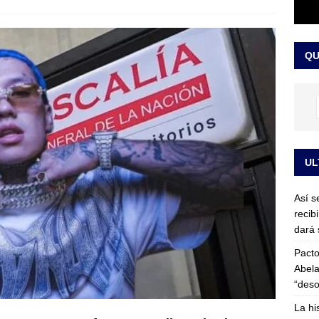
or vinculado al entramado empresarial
JUDICIALES
sta para la posesión presidencial: así será la investidura de Abelardo
QU
LO ÚLTIMO
UL
Así s
recib
dará 
Pacto
Abela
“deso
La hi