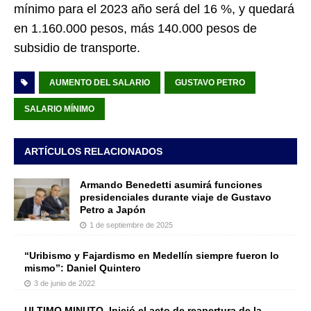
mínimo para el 2023 año será del 16 %, y quedará
en 1.160.000 pesos, más 140.000 pesos de
subsidio de transporte.
AUMENTO DEL SALARIO
GUSTAVO PETRO
SALARIO MÍNIMO
ARTÍCULOS RELACIONADOS
Armando Benedetti asumirá funciones
presidenciales durante viaje de Gustavo
Petro a Japón
1 de septiembre de 2025
“Uribismo y Fajardismo en Medellín siempre fueron lo
mismo”: Daniel Quintero
3 de junio de 2022
ULTIMO MINUTO. Inició el acto de reapertura de la