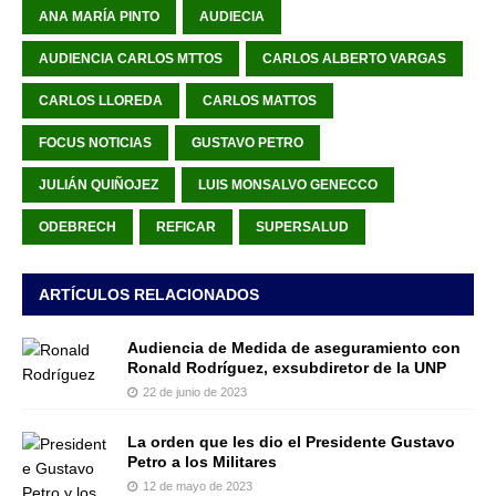
ANA MARÍA PINTO
AUDIECIA
AUDIENCIA CARLOS MTTOS
CARLOS ALBERTO VARGAS
CARLOS LLOREDA
CARLOS MATTOS
FOCUS NOTICIAS
GUSTAVO PETRO
JULIÁN QUIÑOJEZ
LUIS MONSALVO GENECCO
ODEBRECH
REFICAR
SUPERSALUD
ARTÍCULOS RELACIONADOS
Audiencia de Medida de aseguramiento con
Ronald Rodríguez, exsubdiretor de la UNP
22 de junio de 2023
La orden que les dio el Presidente Gustavo
Petro a los Militares
12 de mayo de 2023