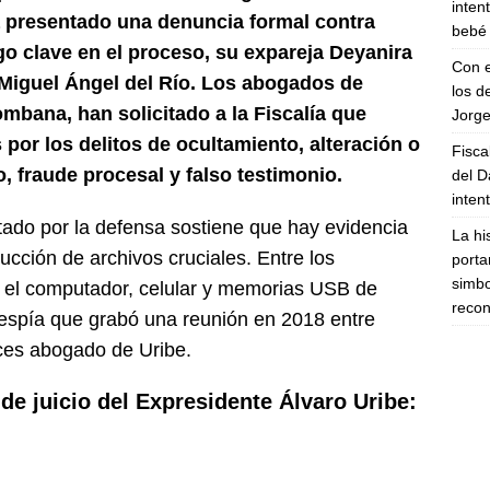
inten
a presentado una denuncia formal contra
bebé 
go clave en el proceso, su expareja Deyanira
Con e
Miguel Ángel del Río. Los abogados de
los d
bana, han solicitado a la Fiscalía que
Jorge
 por los delitos de ocultamiento, alteración o
Fisca
, fraude procesal y falso testimonio.
del D
inten
ado por la defensa sostiene que hay evidencia
La hi
ucción de archivos cruciales. Entre los
porta
simbo
 el computador, celular y memorias USB de
recon
espía que grabó una reunión en 2018 entre
ces abogado de Uribe.
 de juicio del Expresidente Álvaro Uribe: