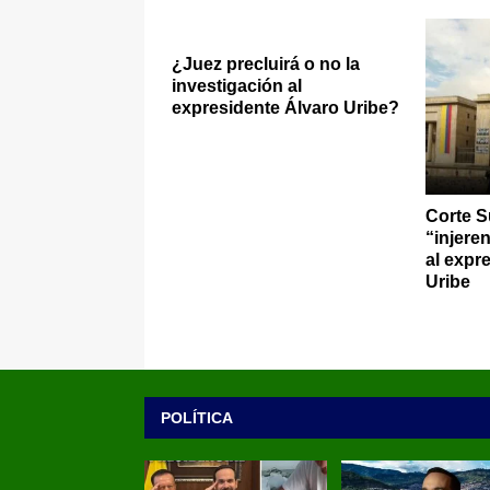
¿Juez precluirá o no la
investigación al
expresidente Álvaro Uribe?
Corte S
“injere
al expr
Uribe
POLÍTICA