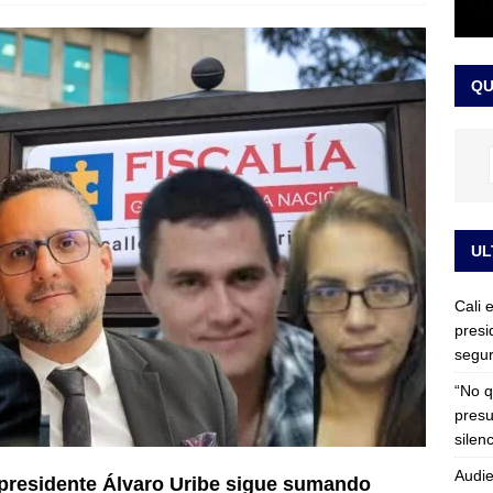
rdena examen toxicológico a exdirectora del Dapre Angie Rodríguez
enamiento
NOTICIAS
QU
UL
Cali 
presi
segur
“No q
presu
silen
Audie
expresidente Álvaro Uribe sigue sumando