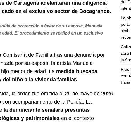
del D
des de Cartagena adelantaran una diligencia
inten
icado en el exclusivo sector de Bocagrande.
La hi
porta
dida de protección a favor de su esposa, Manuela
simbo
 edad. El procedimiento se realizó en un exclusivo
recon
Cali 
será 
a Comisaría de Familia tras una denuncia por
la A
sentada por su esposa, la artista Manuela
Frust
n hijo menor de edad. La
medida buscaba
con 4
 del niño a la vivienda familiar.
Panam
ida, la orden fue emitida el 29 de mayo de 2026
 con acompañamiento de la Policía. La
e la
denunciante señalara presuntas
ológicas y patrimoniales
en el contexto