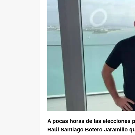
ÚLTIMO
[ 5 de agosto de 2026 ]
Cali se ali
De La Espriella en la Arena USC
A pocas horas de las elecciones p
Raúl Santiago Botero Jaramillo qu