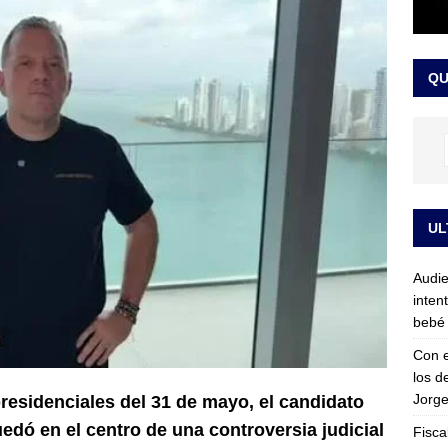
sta para la posesión presidencial: así será la investidura de Abelardo
QU
LO ÚLTIMO
UL
Audie
inten
bebé 
Con e
los d
Jorge
residenciales del 31 de mayo, el candidato
edó en el centro de una controversia judicial
Fisca