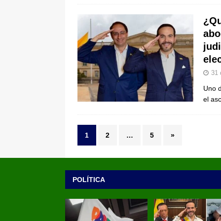
¿Qu
abo
jud
ele
31 
Uno d
el as
1
2
…
5
»
POLÍTICA