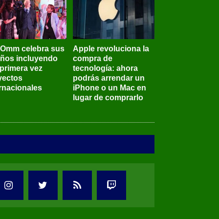
BOmm celebra sus
Apple revoluciona la
años incluyendo
compra de
 primera vez
tecnología: ahora
yectos
podrás arrendar un
ernacionales
iPhone o un Mac en
lugar de comprarlo