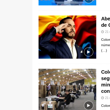
De La Espriella en la Arena USC
[ 6 de agosto de 2026 ]
Tribunal ni
Abe
en Cali
JUDICIALES
de 
21 
Colom
númer
(…)
Col
seg
min
con
21 
Colom