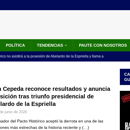
POLÍTICA
TENDENCIAS
PAUTE CON NOSOTROS
rico no asistirá a la posesión de Abelardo de la Espriella y llama a
l Congreso
LO ÚLTIMO
CA
 detrás de la banda presidencial que portará Abelardo De La
G
el arte de un sastre colombiano reconocido en el mundo
LO
n Cepeda reconoce resultados y anuncia
sición tras triunfo presidencial de
lardo de la Espriella
ink: Fiscalía amplía investigación por presunto lavado de activos y
de junio de 2026
or vinculado al entramado empresarial
JUDICIALES
nador del Pacto Histórico aceptó la derrota en una de las
sta para la posesión presidencial: así será la investidura de Abelardo
iones más estrechas de la historia reciente y
(…)