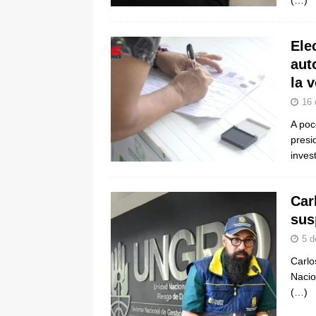
(…)
Ele
aut
la 
16 
A poc
presi
inves
Car
sus
5 d
Carlo
Nacio
(…)