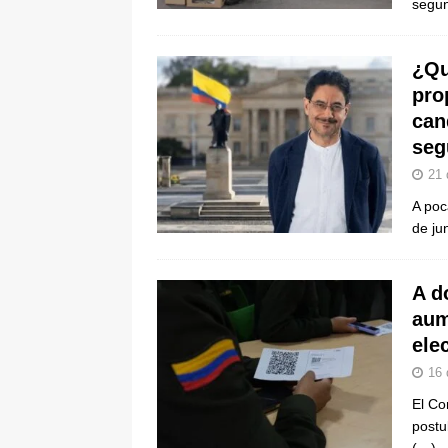
segun
¿Qu
pro
can
seg
21 
A poc
de ju
A d
aum
ele
16 
El Co
postu