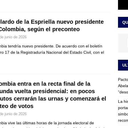
LO ÚLTIMO
ega medida cautelar sobre la posesión de Abelardo de la Espriella
lardo de la Espriella nuevo presidente
QU
Colombia, según el preconteo
de junio de 2026
bia tendría nuevo presidente. De acuerdo con el boletín
o 17 de la Registraduría Nacional del Estado Civil, con el
UL
Pacto
ombia entra en la recta final de la
Abela
unda vuelta presidencial: en pocos
“deso
utos cerrarán las urnas y comenzará el
La hi
teo de votos
porta
simbo
de junio de 2026
recon
bia vive las últimas horas de la jornada electoral de