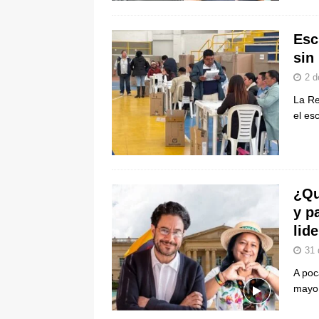
Esc
sin
2 d
La Re
el es
¿Qu
y p
lid
31 
A poc
mayo 