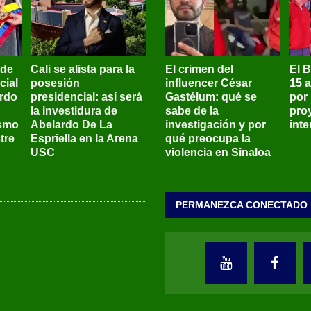
 de
Cali se alista para la
El crimen del
El 
cial
posesión
influencer César
15 
ardo
presidencial: así será
Gastélum: qué se
por
la investidura de
sabe de la
pro
ismo
Abelardo De La
investigación y por
int
tre
Espriella en la Arena
qué preocupa la
USC
violencia en Sinaloa
PERMANEZCA CONECTADO