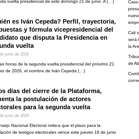
da vuelta presidencial de este domingo 21 de junio. A
(…)
Caso 
presu
nuevo
ién es Iván Cepeda? Perfil, trayectoria,
empre
puestas y fórmula vicepresidencial del
Cali 
didato que disputa la Presidencia en
será 
unda vuelta
la A
de junio de 2026
Tribu
de Ab
as horas de la segunda vuelta presidencial del próximo 21
nio de 2026, el nombre de Iván Cepeda
(…)
Comba
corre
os días del cierre de la Plataforma,
enta la postulación de actores
ctorales para la segunda vuelta
de junio de 2026
nsejo Nacional Electoral reitera que el plazo para la
lación de testigos electorales vence este jueves 18 de junio