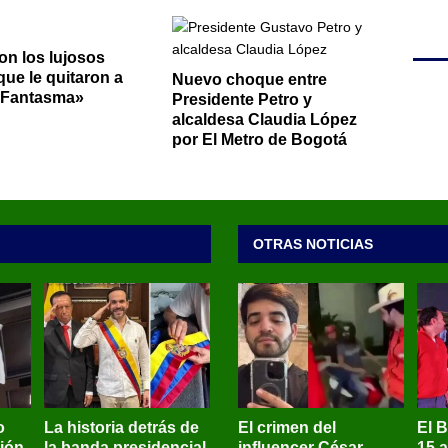
on los lujosos
que le quitaron a
Nuevo choque entre
Fantasma»
Presidente Petro y
alcaldesa Claudia López
por El Metro de Bogotá
OTRAS NOTICIAS
o
La historia detrás de
El crimen del
El 
sión
la banda presidencial
influencer César
15 