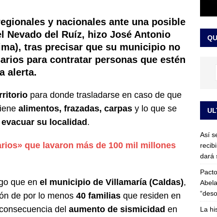
or vinculado al entramado empresarial
JUDICIALES
regionales y nacionales ante una posible
sta para la posesión presidencial: así será la investidura de Abelardo
el Nevado del Ruíz, hizo José Antonio
QU
LO ÚLTIMO
lima), tras precisar que su municipio no
arios para contratar personas que estén
a alerta.
rritorio
para donde trasladarse en caso de que
tiene
alimentos, frazadas, carpas
y lo que se
UL
e
evacuar su localidad
.
Así s
arios» que lavaron más de 100 mil millones
recib
dará 
Pacto
ego que en
el municipio de Villamaría (Caldas)
,
Abela
“deso
ción de por lo menos
40 familias
que residen en
consecuencia del
aumento de sismicidad
en
La hi