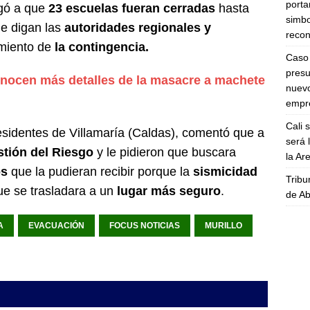
porta
igó a que
23 escuelas fueran cerradas
hasta
simbo
e digan las
autoridades regionales y
recon
amiento de
la contingencia.
Caso 
presu
nocen más detalles de la masacre a machete
nuevo
empre
Cali 
residentes de Villamaría (Caldas), comentó que a
será 
tión del Riesgo
y le pidieron que buscara
la A
os
que la pudieran recibir porque la
sismicidad
Tribu
ue se trasladara a un
lugar más seguro
.
de Ab
A
EVACUACIÓN
FOCUS NOTICIAS
MURILLO