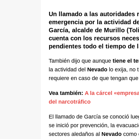
pone bajo la lupa a nuevo proveed
Un llamado a las autoridades 
[ 6 de agosto de 2026 ]
Cali se ali
emergencia por la actividad d
De La Espriella en la Arena USC
García, alcalde de Murillo (To
cuenta con los recursos neces
pendientes todo el tiempo de l
También dijo que aunque
tiene el te
la actividad del
Nevado
lo exija, no 
requiere en caso de que tengan qu
Vea también:
A la cárcel «empres
del narcotráfico
El llamado de García se conoció lu
se inició por prevención, la evacua
sectores aledaños al
Nevado
como 