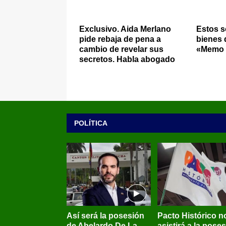
Exclusivo. Aida Merlano
Estos s
pide rebaja de pena a
bienes 
cambio de revelar sus
«Memo 
secretos. Habla abogado
POLÍTICA
Así será la posesión
Pacto Histórico n
de Abelardo De La
asistirá a la pose