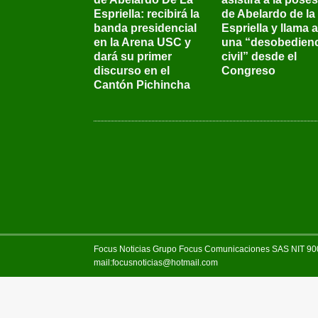
Espriella: recibirá la
de Abelardo de la
banda presidencial
Espriella y llama a
en la Arena USC y
una “desobedienc
dará su primer
civil” desde el
discurso en el
Congreso
Cantón Pichincha
Focus Noticias Grupo Focus Comunicaciones SAS NIT 900.
mail:focusnoticias@hotmail.com