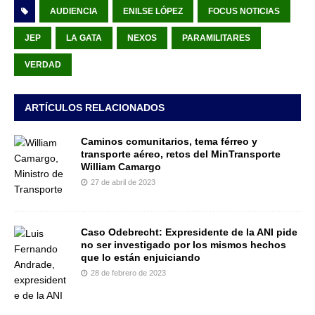
AUDIENCIA
ENILSE LÓPEZ
FOCUS NOTICIAS
JEP
LA GATA
NEXOS
PARAMILITARES
VERDAD
ARTÍCULOS RELACIONADOS
Caminos comunitarios, tema férreo y
transporte aéreo, retos del MinTransporte
William Camargo
27 de abril de 2023
Caso Odebrecht: Expresidente de la ANI pide
no ser investigado por los mismos hechos
que lo están enjuiciando
28 de febrero de 2023