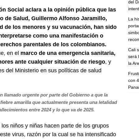
del D
inten
ón Social aclara a la opinión pública que las
ro de Salud, Guillermo Alfonso Jaramillo,
La hi
porta
ad de los menores y su vacunación, han sido
simbo
nterpretarse como una manifestación o
recon
derechos parentales de los colombianos.
Cali 
ue, en el
marco de una emergencia sanitaria,
será 
nores ante cualquier situación de riesgo
, y
la A
es del Ministerio en sus políticas de salud
Frust
con 4
Panam
n llamado urgente por parte del Gobierno a que la
fiebre amarilla que actualmente presenta una letalidad
fallecimientos entre 2024 y lo que va de 2025.
 los niños y niñas hacen parte de los grupos
ste virus, razón por la cual se ha intensificado