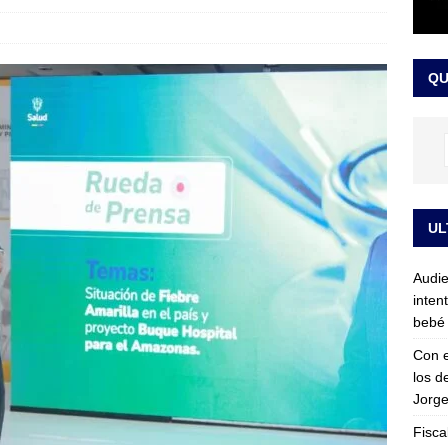
sta para la posesión presidencial: así será la investidura de Abelardo
QU
LO ÚLTIMO
UL
Audie
inten
bebé 
Con e
los d
Jorge
Fisca