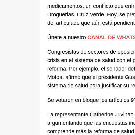
medicamentos, un conflicto que enfr
De La Espriella en la Arena USC
Droguerias Cruz Verde. Hoy, se pre
[ 6 de agosto de 2026 ]
Tribunal ni
del articulado que aún está pendien
en Cali
JUDICIALES
Únete a nuestro
CANAL DE WHAT
Congresistas de sectores de oposic
crisis en el sistema de salud con el 
reforma. Por ejemplo, el senador de
Motoa, afirmó que el presidente Gus
sistema de salud para justificar su r
Se votaron en bloque los artículos 
La representante Catherine Juvinao 
argumentando que las encuestas ind
comprende más la reforma de salud 