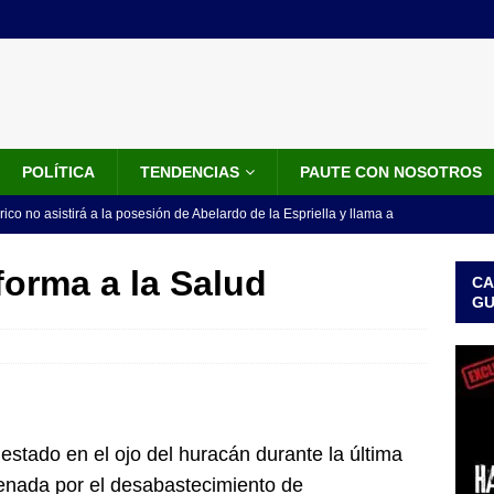
POLÍTICA
TENDENCIAS
PAUTE CON NOSOTROS
rico no asistirá a la posesión de Abelardo de la Espriella y llama a
l Congreso
LO ÚLTIMO
orma a la Salud
CA
 detrás de la banda presidencial que portará Abelardo De La
G
el arte de un sastre colombiano reconocido en el mundo
LO
ink: Fiscalía amplía investigación por presunto lavado de activos y
or vinculado al entramado empresarial
JUDICIALES
estado en el ojo del huracán durante la última
sta para la posesión presidencial: así será la investidura de Abelardo
enada por el desabastecimiento de