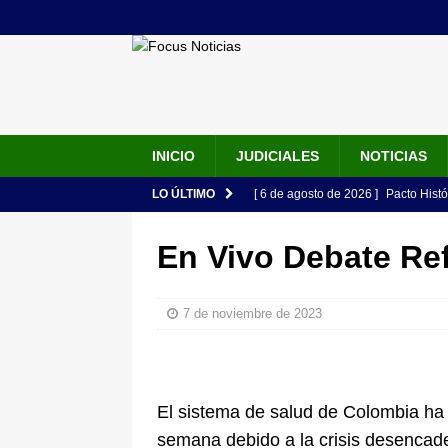
INICIO
JUDICIALES
NOTICIAS
LO ÚLTIMO
[ 6 de agosto de 2026 ]
Pacto Histó
una “desobediencia civil” desde e
En Vivo Debate Ref
[ 6 de agosto de 2026 ]
La historia
Espriella: tradición, simbolismo y 
7 de noviembre de 2023
ÚLTIMO
[ 6 de agosto de 2026 ]
Caso Lili P
pone bajo la lupa a nuevo proveed
El sistema de salud de Colombia ha 
[ 6 de agosto de 2026 ]
Cali se ali
semana debido a la crisis desencad