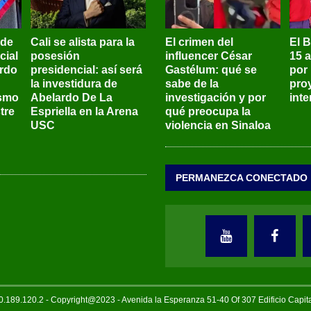
 de
Cali se alista para la
El crimen del
El 
cial
posesión
influencer César
15 
ardo
presidencial: así será
Gastélum: qué se
por
la investidura de
sabe de la
pro
ismo
Abelardo De La
investigación y por
int
tre
Espriella en la Arena
qué preocupa la
USC
violencia en Sinaloa
PERMANEZCA CONECTADO
189.120.2 - Copyright@2023 - Avenida la Esperanza 51-40 Of 307 Edificio Capi