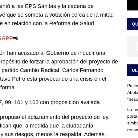
entó a las EPS Sanitas y la cadena de
LO ÚLTIMO
vé que se someta a votación cerca de la mitad
ega medida cautelar sobre la posesión de Abelardo de la Espriella
te en relación con la Reforma de Salud.
QU
SAPP
📲
ión han acusado al Gobierno de inducir una
propósito de forzar la aprobación del proyecto de
l partido Cambio Radical, Carlos Fernando
UL
tavo Petro está provocando una crisis en el
Pacto
eforma.
Abela
“deso
97, 99, 101 y 102 con proposición avalada
La hi
porta
propuso el aplazamiento del proyecto de ley,
simbo
ican que, a medida que la ciudadanía
recon
y sus riesgos, menos la respalda. Además,