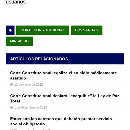
usuarios.
CORTE CONSTITUCIONAL
EPS SANITAS
MINSALUD
ARTÍCULOS RELACIONADOS
Corte Constitucional legaliza el suicidio médicamente
asistido
12 de mayo de 2022
Corte Constitucional declaró “exequible” la Ley de Paz
Total
1 de diciembre de 2023
Estas son las carreras que deberán prestar servicio
social obligatorio