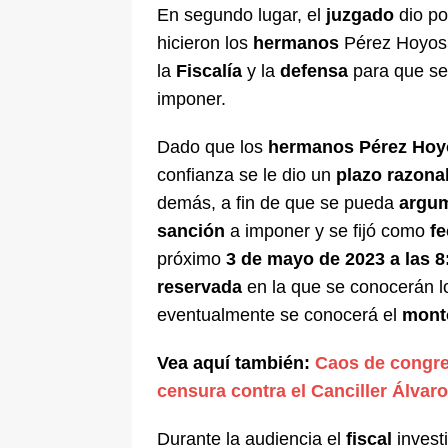
En segundo lugar, el
juzgado
dio p
hicieron los
hermanos
Pérez Hoyos
la
Fiscalía
y la
defensa
para que se
imponer.
Dado que los
hermanos Pérez Hoy
confianza se le dio un
plazo razona
demás, a fin de que se pueda
argu
sanción
a imponer y se fijó como
f
próximo
3 de mayo de 2023 a las 8
reservada
en la que se conocerán 
eventualmente se conocerá el
mont
Vea aquí también:
Caos de congre
censura contra el Canciller Álvar
Durante la audiencia el
fiscal
invest