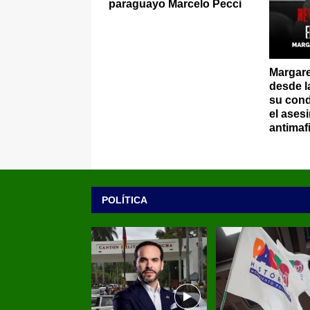
paraguayo Marcelo Pecci
Margar
desde l
su cond
el asesi
antimaf
POLÍTICA