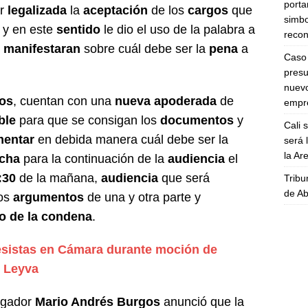
porta
or
legalizada
la
aceptación
de los
cargos
que
simbo
 y en este
sentido
le dio el uso de la palabra a
recon
manifestaran
sobre cuál debe ser la
pena
a
Caso 
presu
nuevo
os
, cuentan con una
nueva apoderada
de
empre
ble
para que se consigan los
documentos
y
Cali 
mentar
en debida manera cuál debe ser la
será 
la A
echa
para la continuación de la
audiencia
el
:30
de la mañana,
audiencia
que será
Tribu
de Ab
los
argumentos
de una y otra parte y
o de la condena
.
sistas en Cámara durante moción de
o Leyva
igador
Mario Andrés Burgos
anunció que la