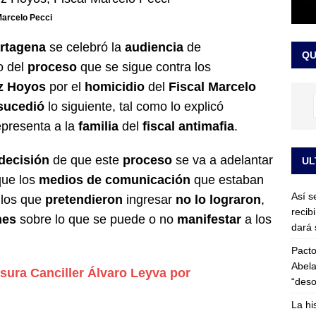
or vinculado al entramado empresarial
JUDICIALES
arcelo Pecci
sta para la posesión presidencial: así será la investidura de Abelardo
rtagena
se celebró la
audiencia
de
QU
LO ÚLTIMO
o del
proceso
que se sigue contra los
z Hoyos
por el
homicidio
del
Fiscal Marcelo
sucedió
lo siguiente, tal como lo explicó
presenta a la
familia
del
fiscal antimafia
.
decisión
de que este
proceso
se va a adelantar
UL
que los
medios de comunicación
que estaban
Así s
llos que
pretendieron
ingresar
no lo lograron
,
recib
nes
sobre lo que se puede o no
manifestar
a los
dará 
Pacto
Abela
ura Canciller Álvaro Leyva por
“deso
La hi