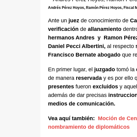
pone bajo la lupa a nuevo proveed
Andrés Pérez Hoyos, Ramón Pérez Hoyos, Fiscal M
[ 6 de agosto de 2026 ]
Cali se ali
Ante un
juez
de conocimiento de
Ca
De La Espriella en la Arena USC
verificación
de
allanamiento
dentr
hermanos Andres y Ramon Pére
Daniel Pecci Albertini,
al respecto
Francisco Bernate
abogado
que re
En primer lugar, el
juzgado
tomó la
de manera
reservada
y es por ello 
presentes
fueron
excluidos
y aque
además de dar precisas
instruccio
medios de comunicación.
Vea aquí también:
Moción de Cens
nombramiento de diplomáticos