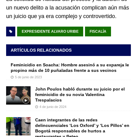
un nuevo delito a la acusación complican aún más
un juicio que ya era complejo y controvertido.
EXPRESIDENTE ALVARO URIBE
FISCALÍA
ARTÍCULOS RELACIONADOS
Feminicidio en Soacha: Hombre asesinó a su expareja le
propino más de 10 puñaladas frente a sus vecinos
5 de junio de 2023
John Poulos habló durante su juicio por el
feminicidio de su novia Valentina
Trespalacios
4 de junio de 2024
Caen integrantes de las redes
delincuenciales ‘Los Oxford’ y ‘Los Pillos’ en
Bogotá responsables de hurtos a
restaurantes y fleteo