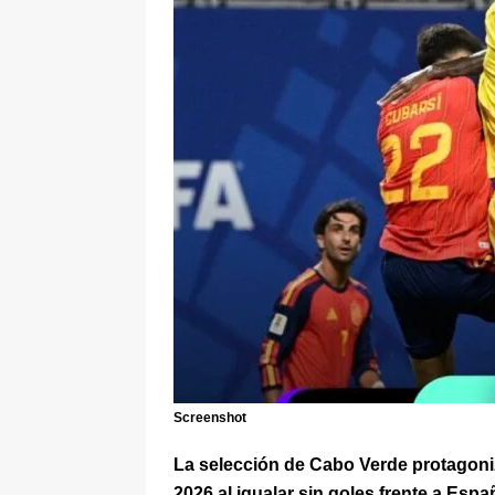
[ 6 de agosto de 2026 ]
La historia
Espriella: tradición, simbolismo y 
ÚLTIMO
Screenshot
La selección de Cabo Verde protagoni
2026 al igualar sin goles frente a Espa