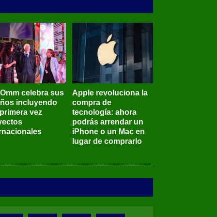
BOmm celebra sus
Apple revoluciona la
años incluyendo
compra de
 primera vez
tecnología: ahora
yectos
podrás arrendar un
ernacionales
iPhone o un Mac en
lugar de comprarlo