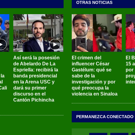
OTRAS NOTICIAS
Así será la posesión
El crimen del
El 
de Abelardo De La
influencer César
15 
Espriella: recibirá la
Gastélum: qué se
por
la
banda presidencial
sabe de la
pro
al
en la Arena USC y
investigación y por
int
ali
dará su primer
qué preocupa la
discurso en el
violencia en Sinaloa
Cantón Pichincha
PERMANEZCA CONECTADO