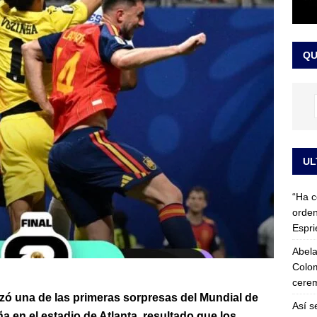
 detrás de la banda presidencial que portará Abelardo De La
el arte de un sastre colombiano reconocido en el mundo
LO
QU
UL
“Ha c
orden
Espri
Abela
Colom
cerem
zó una de las primeras sorpresas del Mundial de
Así s
ña en el estadio de Atlanta, resultado que los