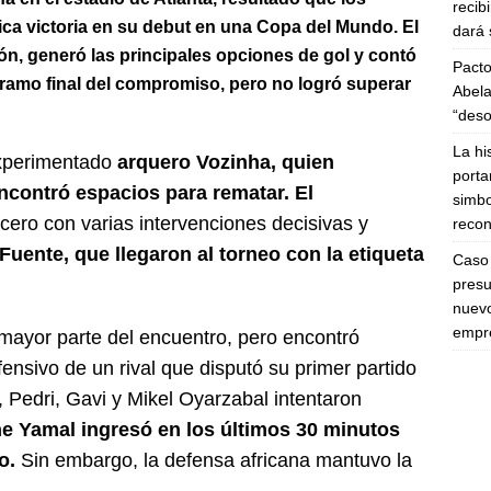
recib
ca victoria en su debut en una Copa del Mundo. El
dará 
, generó las principales opciones de gol y contó
Pacto
tramo final del compromiso, pero no logró superar
Abela
“deso
La hi
 experimentado
arquero Vozinha, quien
porta
contró espacios para rematar. El
simbo
cero con varias intervenciones decisivas y
recon
 Fuente, que llegaron al torneo con la etiqueta
Caso 
presu
nuevo
empre
 mayor parte del encuentro, pero encontró
fensivo de un rival que disputó su primer partido
 Pedri, Gavi y Mikel Oyarzabal intentaron
e Yamal ingresó en los últimos 30 minutos
o.
Sin embargo, la defensa africana mantuvo la