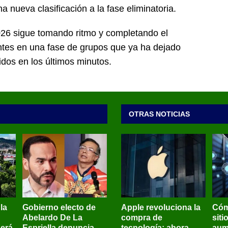
 nueva clasificación a la fase eliminatoria.
026 sigue tomando ritmo y completando el
antes en una fase de grupos que ya ha dejado
idos en los últimos minutos.
OTRAS NOTICIAS
 la
Gobierno electo de
Apple revoluciona la
Cóm
Abelardo De La
compra de
siti
será
Espriella denuncia
tecnología: ahora
aum