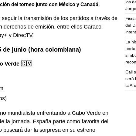
los d
ción del torneo junto con México y Canadá.
Jorge
eguir la transmisión de los partidos a través de
Fisca
del D
n derechos de emisión, entre ellos Caracol
inten
y+ y DirecTV.
La hi
porta
 de junio (hora colombiana)
simbo
recon
bo Verde 🇨🇻
Cali 
será 
la A
um
os)
ino mundialista enfrentando a Cabo Verde en
e la jornada. España parte como favorita del
 buscará dar la sorpresa en su estreno