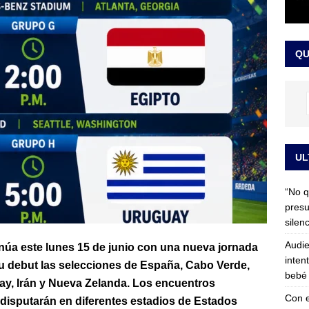
 detrás de la banda presidencial que portará Abelardo De La
el arte de un sastre colombiano reconocido en el mundo
LO
QU
UL
“No q
presu
silen
Audie
núa este lunes 15 de junio con una nueva jornada
inten
su debut las selecciones de España, Cabo Verde,
bebé 
uay, Irán y Nueva Zelanda. Los encuentros
Con e
disputarán en diferentes estadios de Estados