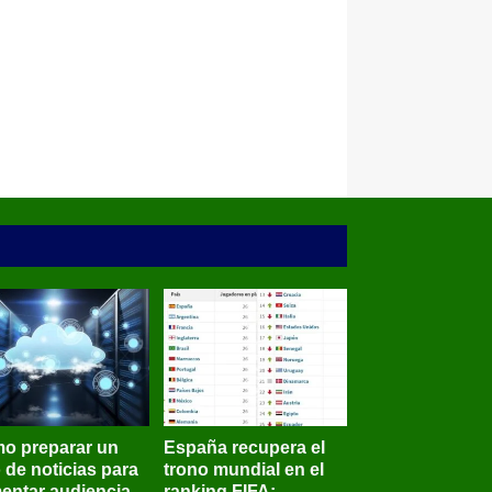
o preparar un
España recupera el
o de noticias para
trono mundial en el
entar audiencia
ranking FIFA;