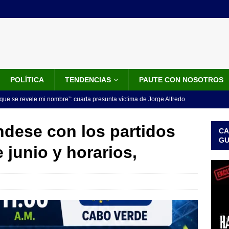
POLÍTICA
TENDENCIAS
PAUTE CON NOSOTROS
que se revele mi nombre”: cuarta presunta víctima de Jorge Alfredo
IALES
ndese con los partidos
CA
iscalía acusó a hombre que habría intentado encubrir el asesinato
G
 junio y horarios,
n accidente de tránsito
JUDICIALES
omunicado tres denunciantes entregan los detalles de porque se
redo Vargas
JUDICIALES
rdena examen toxicológico a exdirectora del Dapre Angie Rodríguez
enamiento
NOTICIAS