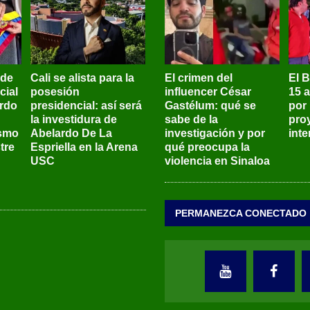
 de
Cali se alista para la
El crimen del
El 
cial
posesión
influencer César
15 
ardo
presidencial: así será
Gastélum: qué se
por
la investidura de
sabe de la
pro
ismo
Abelardo De La
investigación y por
int
tre
Espriella en la Arena
qué preocupa la
USC
violencia en Sinaloa
PERMANEZCA CONECTADO