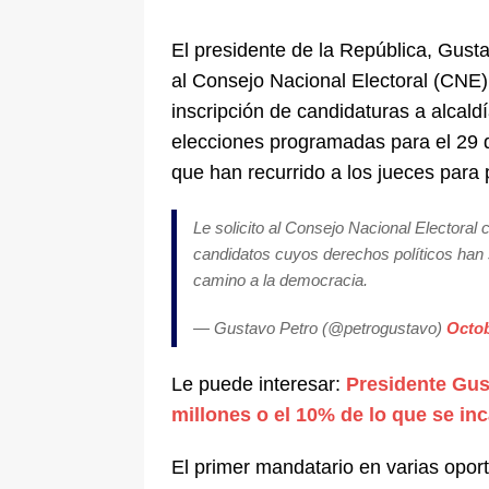
De La Espriella en la Arena USC
El presidente de la República, Gusta
[ 6 de agosto de 2026 ]
Tribunal ni
al Consejo Nacional Electoral (CNE) 
en Cali
JUDICIALES
inscripción de candidaturas a alcald
elecciones programadas para el 29 d
que han recurrido a los jueces para p
Le solicito al Consejo Nacional Electoral c
candidatos cuyos derechos políticos han si
camino a la democracia.
— Gustavo Petro (@petrogustavo)
Octob
Le puede interesar:
Presidente Gus
millones o el 10% de lo que se i
El primer mandatario en varias opo