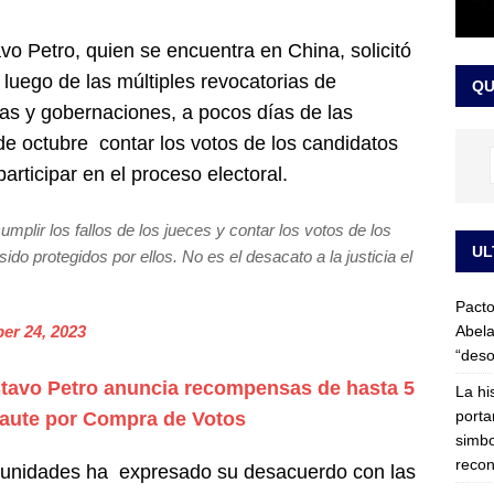
LO ÚLTIMO
vo Petro, quien se encuentra en China, solicitó
ega medida cautelar sobre la posesión de Abelardo de la Espriella
luego de las múltiples revocatorias de
QU
ías y gobernaciones, a pocos días de las
e octubre contar los votos de los candidatos
articipar en el proceso electoral.
umplir los fallos de los jueces y contar los votos de los
UL
do protegidos por ellos. No es el desacato a la justicia el
Pacto
Abela
er 24, 2023
“deso
tavo Petro anuncia recompensas de hasta 5
La hi
porta
ncaute por Compra de Votos
simbo
recon
rtunidades ha expresado su desacuerdo con las