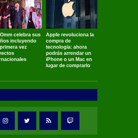
BOmm celebra sus
Apple revoluciona la
años incluyendo
compra de
 primera vez
tecnología: ahora
yectos
podrás arrendar un
ernacionales
iPhone o un Mac en
lugar de comprarlo