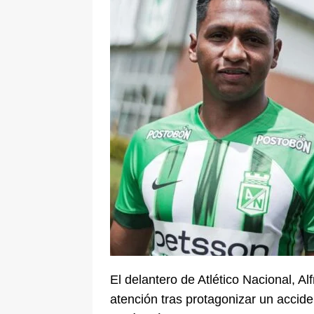
[ 6 de agosto de 2026 ]
La historia
Espriella: tradición, simbolismo y 
ÚLTIMO
El delantero de Atlético Nacional, Al
atención tras protagonizar un accide