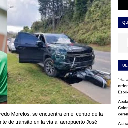
 detrás de la banda presidencial que portará Abelardo De La
el arte de un sastre colombiano reconocido en el mundo
LO
QU
UL
“Ha c
orden
Espri
Abela
Colom
fredo Morelos, se encuentra en el centro de la
cerem
nte de tránsito en la vía al aeropuerto José
Así s