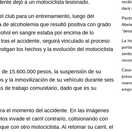
ente dejó a un motociclista lesionado.
recib
dará 
del club para un entrenamiento, luego del
Pacto
 de alcoholemia que resultó positiva con grado
Abela
“deso
alcohol en sangre estaba por encima de lo
tras el accidente, seguirá vinculado al proceso
La hi
porta
estigan los hechos y la evolución del motociclista
simbo
recon
Caso 
ta de 15.600.000 pesos, la suspensión de su
presu
s y la inmovilización de su vehículo durante seis
nuevo
s de trabajo comunitario, dado que es su
empre
tra el momento del accidente. En las imágenes
os invade el carril contrario, colisionando con
e con otro motociclista. Al retomar su carril, el