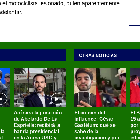
n el motociclista lesionado, quien aparentemente
delantar.
OTRAS NOTICIAS
Así será la posesión
El crimen del
El 
de Abelardo De La
influencer César
15 
Espriella: recibirá la
Gastélum: qué se
por
la
banda presidencial
sabe de la
pro
al
en la Arena USC y
investigación y por
int