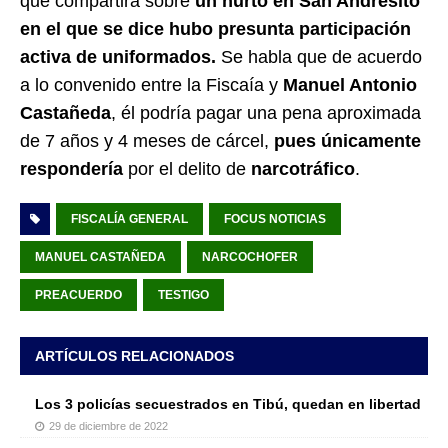
que compartirá sobre
un hurto en San Andresito
en el que se dice hubo presunta participación
activa de uniformados.
Se habla que de acuerdo
a lo convenido entre la Fiscaía y
Manuel Antonio
Castañeda
, él podría pagar una pena aproximada
de 7 años y 4 meses de cárcel,
pues únicamente
respondería
por el delito de
narcotráfico
.
FISCALÍA GENERAL
FOCUS NOTICIAS
MANUEL CASTAÑEDA
NARCOCHOFER
PREACUERDO
TESTIGO
ARTÍCULOS RELACIONADOS
Los 3 policías secuestrados en Tibú, quedan en libertad
29 de diciembre de 2022