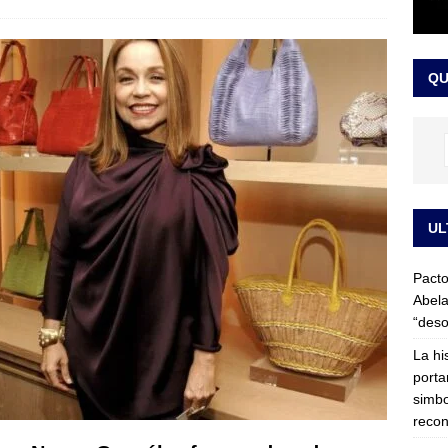
LO ÚLTIMO
ega medida cautelar sobre la posesión de Abelardo de la Espriella
QU
UL
Pacto
Abela
“deso
La hi
porta
simbo
recon