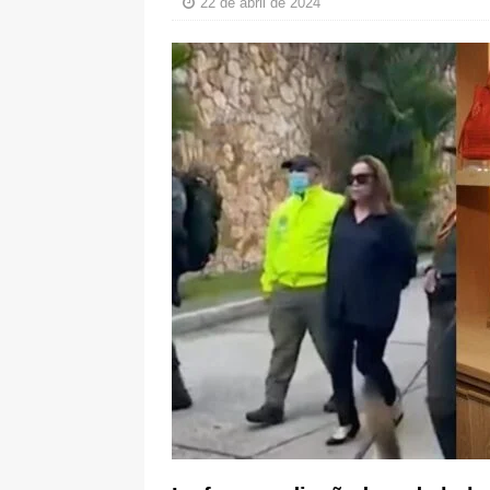
22 de abril de 2024
De La Espriella en la Arena USC
[ 6 de agosto de 2026 ]
Tribunal ni
en Cali
JUDICIALES