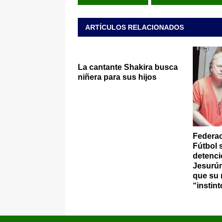
ARTÍCULOS RELACIONADOS
La cantante Shakira busca
niñera para sus hijos
Federa
Fútbol 
detenc
Jesurún
que su 
“instint