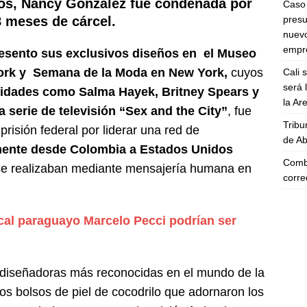
os, Nancy González fue condenada por
Caso 
presu
8 meses de cárcel.
nuevo
empre
esento sus exclusivos diseños en el Museo
ork y
Semana de la Moda en New York,
cuyos
Cali 
será 
ridades como Salma Hayek, Britney Spears y
la A
 serie de televisión “Sex and the City”
, fue
Tribu
risión federal por liderar una red de
de Ab
mente desde Colombia a Estados Unidos
Comba
se realizaban mediante mensajería humana en
corre
scal paraguayo Marcelo Pecci podrían ser
s diseñadoras más reconocidas en el mundo de la
s bolsos de piel de cocodrilo que adornaron los