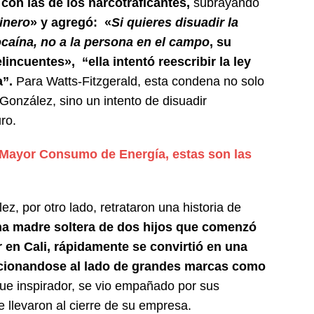
con las de los narcotraficantes,
subrayando
inero
» y agregó: «
Si quieres disuadir la
ocaína, no a la persona en el campo
, su
lincuentes», “ella intentó reescribir la ley
a”.
Para Watts-Fitzgerald, esta condena no solo
González, sino un intento de disuadir
ro.
Mayor Consumo de Energía, estas son las
, por otro lado, retrataron una historia de
na madre soltera de dos hijos que comenzó
 en Cali, rápidamente se convirtió en una
sicionandose al lado de grandes marcas como
ue inspirador, se vio empañado por sus
e llevaron al cierre de su empresa.