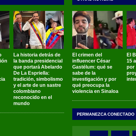
o
La historia detrás de
El crimen del
El 
sión
la banda presidencial
influencer César
15 
que portará Abelardo
Gastélum: qué se
por
De La Espriella:
sabe de la
pro
ia
tradición, simbolismo
investigación y por
int
y el arte de un sastre
qué preocupa la
colombiano
violencia en Sinaloa
reconocido en el
mundo
PERMANEZCA CONECTADO