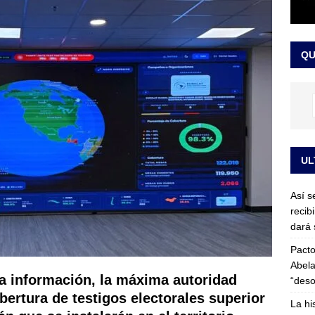
or vinculado al entramado empresarial
JUDICIALES
sta para la posesión presidencial: así será la investidura de Abelardo
QU
LO ÚLTIMO
UL
Así s
recib
dará 
Pacto
Abela
la información, la máxima autoridad
“deso
obertura de testigos electorales superior
La hi