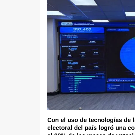
pone bajo la lupa a nuevo proveed
[ 6 de agosto de 2026 ]
Cali se ali
De La Espriella en la Arena USC
Con el uso de tecnologías de 
electoral del país logró una c