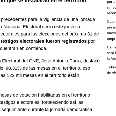
n que se instalarán en el territorio
porta
simbo
recon
 precedentes para la vigilancia de una jornada
Caso 
 Nacional Electoral cerró este jueves el
presu
nuevo
lectorales para las elecciones del próximo 31 de
empre
 testigos electorales fueron registrados
por
Cali 
ncuentran en contienda.
será 
la A
ón Electoral del CNE, José Antonio Parra, destacó
Tribu
el 98.31% de las mesas en el territorio, eso
de Ab
las 122 mil mesas en el territorio están
esas de votación habilitadas en el territorio
stigos electorales, fortaleciendo así las
y seguimiento durante la jornada democrática.