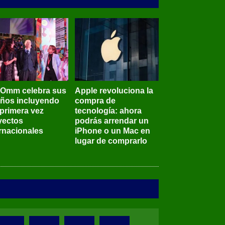
BOmm celebra sus
Apple revoluciona la
años incluyendo
compra de
 primera vez
tecnología: ahora
yectos
podrás arrendar un
ernacionales
iPhone o un Mac en
lugar de comprarlo